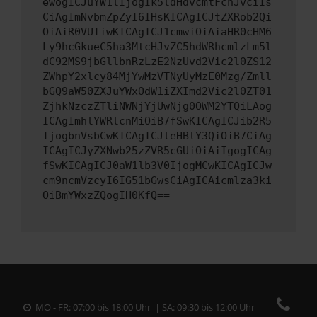
ewogICJuYW1lIjogIk5ldHdvcmtFcnJvciIs
CiAgImNvbmZpZyI6IHsKICAgICJtZXRob2Qi
OiAiR0VUIiwKICAgICJ1cmwiOiAiaHR0cHM6
Ly9hcGkueC5ha3MtcHJvZC5hdWRhcmlzLm5l
dC92MS9jbGllbnRzLzE2NzUvd2Vic2l0ZS12
ZWhpY2xlcy84MjYwMzVTNyUyMzE0Mzg/Zmll
bGQ9aW50ZXJuYWxOdW1iZXImd2Vic2l0ZT01
ZjhkNzczZTliNWNjYjUwNjg0OWM2YTQiLAog
ICAgImhlYWRlcnMiOiB7fSwKICAgICJib2R5
IjogbnVsbCwKICAgICJleHBlY3QiOiB7CiAg
ICAgICJyZXNwb25zZVR5cGUiOiAiIgogICAg
fSwKICAgICJ0aW1lb3V0IjogMCwKICAgICJw
cm9ncmVzcyI6IG51bGwsCiAgICAicmlza3ki
OiBmYWxzZQogIH0KfQ==
MO - FR: 07:00 bis 18:00 Uhr | SA: 09:30 bis 12:00 Uhr