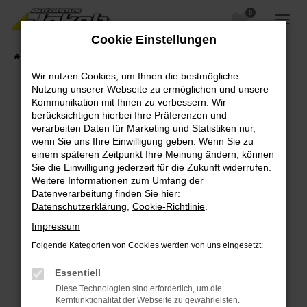
0
Zum
Hauptinhalt
Cookie Einstellungen
springen
Startseite
Fahrzeugangebote
Fahrzeugsuche
Wir nutzen Cookies, um Ihnen die bestmögliche
Nutzung unserer Webseite zu ermöglichen und unsere
Kommunikation mit Ihnen zu verbessern. Wir
berücksichtigen hierbei Ihre Präferenzen und
Fehler: Network Error
verarbeiten Daten für Marketing und Statistiken nur,
wenn Sie uns Ihre Einwilligung geben. Wenn Sie zu
Beim Laden ist ein Fehler aufgetreten.
einem späteren Zeitpunkt Ihre Meinung ändern, können
Hier sind ein paar Tipps, die dir helfen können:
Sie die Einwilligung jederzeit für die Zukunft widerrufen.
Weitere Informationen zum Umfang der
Überprüfe deine Firewall und deine
Datenverarbeitung finden Sie hier:
Internetverbindung.
Datenschutzerklärung
,
Cookie-Richtlinie
.
Laden andere Webseiten, zum Beispiel deine
Impressum
Suchmaschine?
Folgende Kategorien von Cookies werden von uns eingesetzt:
Prüfe deine Browsererweiterungen.
Manche Erweiterungen, wie Werbeblocker,
Essentiell
können das Laden bestimmter Seiten
Diese Technologien sind erforderlich, um die
verhindern. Funktioniert die Seite in einem
Kernfunktionalität der Webseite zu gewährleisten.