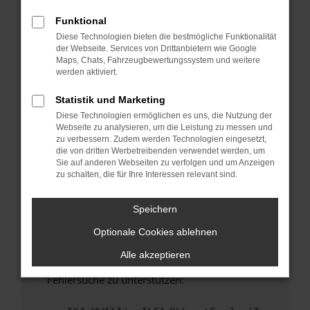
anderen Browser oder in einem privaten
Fenster?
Funktional
Diese Technologien bieten die bestmögliche Funktionalität
Starte dein Gerät neu.
der Webseite. Services von Drittanbietern wie Google
Das kann manchmal helfen, vorübergehende
Maps, Chats, Fahrzeugbewertungssystem und weitere
Probleme zu beheben.
werden aktiviert.
Stelle sicher, dass dein Browser und dein
Statistik und Marketing
Betriebssystem auf dem neuesten Stand
Diese Technologien ermöglichen es uns, die Nutzung der
sind.
Webseite zu analysieren, um die Leistung zu messen und
Veraltete Software birgt nicht nur ein
zu verbessern. Zudem werden Technologien eingesetzt,
Sicherheitsrisiko, sondern kann auch dazu
die von dritten Werbetreibenden verwendet werden, um
Sie auf anderen Webseiten zu verfolgen und um Anzeigen
führen, dass bestimmte Funktionen nicht mehr
zu schalten, die für Ihre Interessen relevant sind.
unterstützt werden.
Wende dich an den Webseitenbetreiber.
Speichern
Wenn du alle oben genannten Schritte versucht
Optionale Cookies ablehnen
hast, kontaktiere uns bitte. Wir werden
versuchen, das Problem zu beheben. Du kannst
Alle akzeptieren
uns diesen Text schicken, um uns bei der
Fehlersuche zu unterstützen: