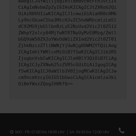
ewogICJuYW1lIjogIk5ldHdvcmtFcnJvciIs
CiAgImNvbmZpZyI6IHsKICAgICJtZXRob2Qi
OiAiR0VUIiwKICAgICJ1cmwiOiAiaHR0cHM6
Ly9hcGkueC5ha3MtcHJvZC5hdWRhcmlzLm5l
dC92MS9jbGllbnRzLzE2NzUvd2Vic2l0ZS12
ZWhpY2xlcy84MjYwNTRTNyUyMzE0Mzg/Zmll
bGQ9aW50ZXJuYWxOdW1iZXImd2Vic2l0ZT01
ZjhkNzczZTliNWNjYjUwNjg0OWM2YTQiLAog
ICAgImhlYWRlcnMiOiB7fSwKICAgICJib2R5
IjogbnVsbCwKICAgICJleHBlY3QiOiB7CiAg
ICAgICJyZXNwb25zZVR5cGUiOiAiIgogICAg
fSwKICAgICJ0aW1lb3V0IjogMCwKICAgICJw
cm9ncmVzcyI6IG51bGwsCiAgICAicmlza3ki
OiBmYWxzZQogIH0KfQ==
MO - FR: 07:00 bis 18:00 Uhr | SA: 09:30 bis 12:00 Uhr