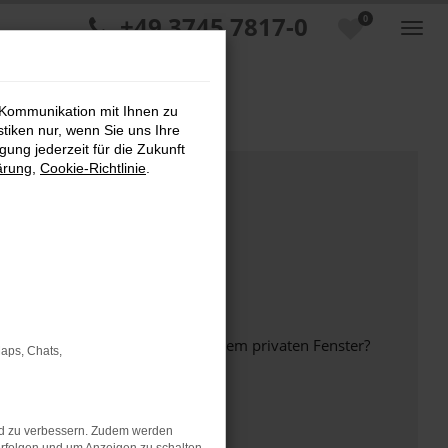
+49 3745 7817-0
0
 Kommunikation mit Ihnen zu
stiken nur, wenn Sie uns Ihre
ung jederzeit für die Zukunft
ärung
,
Cookie-Richtlinie
.
inem anderen Browser oder in einem privaten Fenster?
Maps, Chats,
nd zu verbessern. Zudem werden