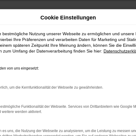
Cookie Einstellungen
ie bestmögliche Nutzung unserer Webseite zu ermöglichen und unsere
hierbei Ihre Präferenzen und verarbeiten Daten für Marketing und Stati
einem späteren Zeitpunkt Ihre Meinung ändern, können Sie die Einwillig
en zum Umfang der Datenverarbeitung finden Sie hier:
Datenschutzerkl
en von uns eingesetzt:
indung.
rlich, um die Kernfunktionalität der Webseite zu gewährleisten.
hine?
aden bestimmter Seiten verhindern. Funktioniert die Seite in e
estmögliche Funktionalität der Webseite. Services von Drittanbietern wie Google 
eitere werden aktiviert.
 zu beheben.
bssystem auf dem neuesten Stand sind.
 es uns, die Nutzung der Webseite zu analysieren, um die Leistung zu messen u