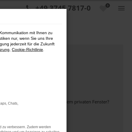
+49 3745 7817-0
0
 Kommunikation mit Ihnen zu
stiken nur, wenn Sie uns Ihre
ung jederzeit für die Zukunft
ärung
,
Cookie-Richtlinie
.
inem anderen Browser oder in einem privaten Fenster?
Maps, Chats,
nd zu verbessern. Zudem werden