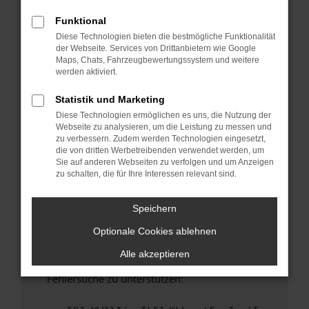
anderen Browser oder in einem privaten
Fenster?
Funktional
Diese Technologien bieten die bestmögliche Funktionalität
Starte dein Gerät neu.
der Webseite. Services von Drittanbietern wie Google
Das kann manchmal helfen, vorübergehende
Maps, Chats, Fahrzeugbewertungssystem und weitere
Probleme zu beheben.
werden aktiviert.
Stelle sicher, dass dein Browser und dein
Statistik und Marketing
Betriebssystem auf dem neuesten Stand
Diese Technologien ermöglichen es uns, die Nutzung der
sind.
Webseite zu analysieren, um die Leistung zu messen und
Veraltete Software birgt nicht nur ein
zu verbessern. Zudem werden Technologien eingesetzt,
Sicherheitsrisiko, sondern kann auch dazu
die von dritten Werbetreibenden verwendet werden, um
Sie auf anderen Webseiten zu verfolgen und um Anzeigen
führen, dass bestimmte Funktionen nicht mehr
zu schalten, die für Ihre Interessen relevant sind.
unterstützt werden.
Wende dich an den Webseitenbetreiber.
Speichern
Wenn du alle oben genannten Schritte versucht
Optionale Cookies ablehnen
hast, kontaktiere uns bitte. Wir werden
versuchen, das Problem zu beheben. Du kannst
Alle akzeptieren
uns diesen Text schicken, um uns bei der
Fehlersuche zu unterstützen: