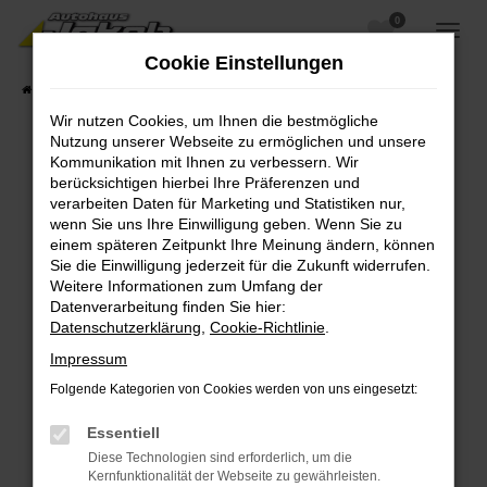
0
Zum
Hauptinhalt
Cookie Einstellungen
springen
Startseite
Fahrzeugangebote
Fahrzeugsuche
Wir nutzen Cookies, um Ihnen die bestmögliche
Nutzung unserer Webseite zu ermöglichen und unsere
Kommunikation mit Ihnen zu verbessern. Wir
berücksichtigen hierbei Ihre Präferenzen und
Fehler: Network Error
verarbeiten Daten für Marketing und Statistiken nur,
wenn Sie uns Ihre Einwilligung geben. Wenn Sie zu
Beim Laden ist ein Fehler aufgetreten.
einem späteren Zeitpunkt Ihre Meinung ändern, können
Hier sind ein paar Tipps, die dir helfen können:
Sie die Einwilligung jederzeit für die Zukunft widerrufen.
Weitere Informationen zum Umfang der
Überprüfe deine Firewall und deine
Datenverarbeitung finden Sie hier:
Internetverbindung.
Datenschutzerklärung
,
Cookie-Richtlinie
.
Laden andere Webseiten, zum Beispiel deine
Impressum
Suchmaschine?
Folgende Kategorien von Cookies werden von uns eingesetzt:
Prüfe deine Browsererweiterungen.
Manche Erweiterungen, wie Werbeblocker,
Essentiell
können das Laden bestimmter Seiten
Diese Technologien sind erforderlich, um die
verhindern. Funktioniert die Seite in einem
Kernfunktionalität der Webseite zu gewährleisten.