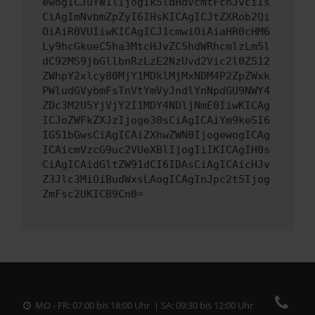
ewogICJuYW1lIjogIk5ldHdvcmtFcnJvciIs
CiAgImNvbmZpZyI6IHsKICAgICJtZXRob2Qi
OiAiR0VUIiwKICAgICJ1cmwiOiAiaHR0cHM6
Ly9hcGkueC5ha3MtcHJvZC5hdWRhcmlzLm5l
dC92MS9jbGllbnRzLzE2NzUvd2Vic2l0ZS12
ZWhpY2xlcy80MjY1MDklMjMxNDM4P2ZpZWxk
PWludGVybmFsTnVtYmVyJndlYnNpdGU9NWY4
ZDc3M2U5YjVjY2I1MDY4NDljNmE0IiwKICAg
ICJoZWFkZXJzIjoge30sCiAgICAiYm9keSI6
IG51bGwsCiAgICAiZXhwZWN0IjogewogICAg
ICAicmVzcG9uc2VUeXBlIjogIiIKICAgIH0s
CiAgICAidGltZW91dCI6IDAsCiAgICAicHJv
Z3Jlc3MiOiBudWxsLAogICAgInJpc2t5Ijog
ZmFsc2UKICB9Cn0=
MO - FR: 07:00 bis 18:00 Uhr | SA: 09:30 bis 12:00 Uhr