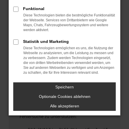
anderen Browser oder in einem privaten
Fenster?
Funktional
Diese Technologien bieten die bestmögliche Funktionalität
Starte dein Gerät neu.
der Webseite. Services von Drittanbietern wie Google
Das kann manchmal helfen, vorübergehende
Maps, Chats, Fahrzeugbewertungssystem und weitere
Probleme zu beheben.
werden aktiviert.
Stelle sicher, dass dein Browser und dein
Statistik und Marketing
Betriebssystem auf dem neuesten Stand
Diese Technologien ermöglichen es uns, die Nutzung der
sind.
Webseite zu analysieren, um die Leistung zu messen und
Veraltete Software birgt nicht nur ein
zu verbessern. Zudem werden Technologien eingesetzt,
Sicherheitsrisiko, sondern kann auch dazu
die von dritten Werbetreibenden verwendet werden, um
Sie auf anderen Webseiten zu verfolgen und um Anzeigen
führen, dass bestimmte Funktionen nicht mehr
zu schalten, die für Ihre Interessen relevant sind.
unterstützt werden.
Wende dich an den Webseitenbetreiber.
Speichern
Wenn du alle oben genannten Schritte versucht
Optionale Cookies ablehnen
hast, kontaktiere uns bitte. Wir werden
versuchen, das Problem zu beheben. Du kannst
Alle akzeptieren
uns diesen Text schicken, um uns bei der
Fehlersuche zu unterstützen: