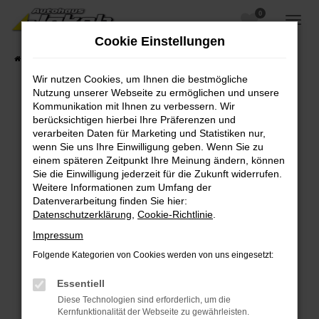
0
Zum
Hauptinhalt
Cookie Einstellungen
springen
Startseite
Fahrzeugangebote
Fahrzeugsuche
Wir nutzen Cookies, um Ihnen die bestmögliche
Nutzung unserer Webseite zu ermöglichen und unsere
Kommunikation mit Ihnen zu verbessern. Wir
berücksichtigen hierbei Ihre Präferenzen und
Fehler: Network Error
verarbeiten Daten für Marketing und Statistiken nur,
wenn Sie uns Ihre Einwilligung geben. Wenn Sie zu
Beim Laden ist ein Fehler aufgetreten.
einem späteren Zeitpunkt Ihre Meinung ändern, können
Hier sind ein paar Tipps, die dir helfen können:
Sie die Einwilligung jederzeit für die Zukunft widerrufen.
Weitere Informationen zum Umfang der
Überprüfe deine Firewall und deine
Datenverarbeitung finden Sie hier:
Internetverbindung.
Datenschutzerklärung
,
Cookie-Richtlinie
.
Laden andere Webseiten, zum Beispiel deine
Impressum
Suchmaschine?
Folgende Kategorien von Cookies werden von uns eingesetzt:
Prüfe deine Browsererweiterungen.
Manche Erweiterungen, wie Werbeblocker,
Essentiell
können das Laden bestimmter Seiten
Diese Technologien sind erforderlich, um die
verhindern. Funktioniert die Seite in einem
Kernfunktionalität der Webseite zu gewährleisten.