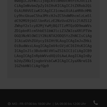
ewogICJuYW1lIjogIk5ldHdvcmtFcnJvciIs
CiAgImNvbmZpZyI6IHsKICAgICJtZXRob2Qi
OiAiR0VUIiwKICAgICJ1cmwiOiAiaHR0cHM6
Ly9hcGkueC5ha3MtcHJvZC5hdWRhcmlzLm5l
dC92MS9jbGllbnRzLzE2NzUvd2Vic2l0ZS12
ZWhpY2xlcy82MjYwMjBQJTIzMTQzOD9maWVs
ZD1pbnRlcm5hbE51bWJlciZ3ZWJzaXRlPTVm
OGQ3NzNlOWI1Y2NiNTA2ODQ5YzZhNCIsCiAg
ICAiaGVhZGVycyI6IHt9LAogICAgImJvZHki
OiBudWxsLAogICAgImV4cGVjdCI6IHsKICAg
ICAgInJlc3BvbnNlVHlwZSI6ICIiCiAgICB9
LAogICAgInRpbWVvdXQiOiAwLAogICAgInBy
b2dyZXNzIjogbnVsbCwKICAgICJyaXNreSI6
IGZhbHNlCiAgfQp9
MO - FR: 07:00 bis 18:00 Uhr | SA: 09:30 bis 12:00 Uhr