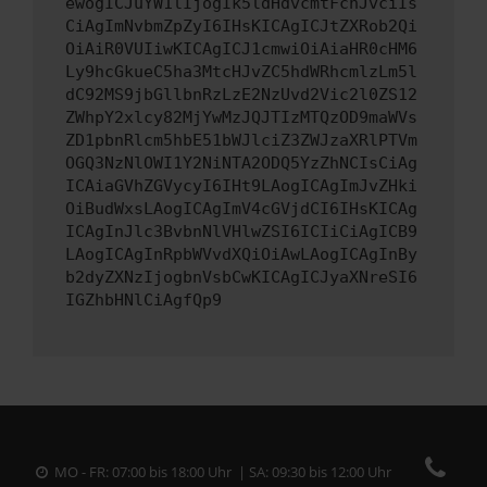
ewogICJuYW1lIjogIk5ldHdvcmtFcnJvciIs
CiAgImNvbmZpZyI6IHsKICAgICJtZXRob2Qi
OiAiR0VUIiwKICAgICJ1cmwiOiAiaHR0cHM6
Ly9hcGkueC5ha3MtcHJvZC5hdWRhcmlzLm5l
dC92MS9jbGllbnRzLzE2NzUvd2Vic2l0ZS12
ZWhpY2xlcy82MjYwMzJQJTIzMTQzOD9maWVs
ZD1pbnRlcm5hbE51bWJlciZ3ZWJzaXRlPTVm
OGQ3NzNlOWI1Y2NiNTA2ODQ5YzZhNCIsCiAg
ICAiaGVhZGVycyI6IHt9LAogICAgImJvZHki
OiBudWxsLAogICAgImV4cGVjdCI6IHsKICAg
ICAgInJlc3BvbnNlVHlwZSI6ICIiCiAgICB9
LAogICAgInRpbWVvdXQiOiAwLAogICAgInBy
b2dyZXNzIjogbnVsbCwKICAgICJyaXNreSI6
IGZhbHNlCiAgfQp9
MO - FR: 07:00 bis 18:00 Uhr | SA: 09:30 bis 12:00 Uhr