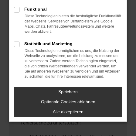
anderen Browser oder in einem privaten
Fenster?
Funktional
Diese Technologien bieten die bestmögliche Funktionalität
Starte dein Gerät neu.
der Webseite. Services von Drittanbietern wie Google
Das kann manchmal helfen, vorübergehende
Maps, Chats, Fahrzeugbewertungssystem und weitere
Probleme zu beheben.
werden aktiviert.
Stelle sicher, dass dein Browser und dein
Statistik und Marketing
Betriebssystem auf dem neuesten Stand
Diese Technologien ermöglichen es uns, die Nutzung der
sind.
Webseite zu analysieren, um die Leistung zu messen und
Veraltete Software birgt nicht nur ein
zu verbessern. Zudem werden Technologien eingesetzt,
Sicherheitsrisiko, sondern kann auch dazu
die von dritten Werbetreibenden verwendet werden, um
Sie auf anderen Webseiten zu verfolgen und um Anzeigen
führen, dass bestimmte Funktionen nicht mehr
zu schalten, die für Ihre Interessen relevant sind.
unterstützt werden.
Wende dich an den Webseitenbetreiber.
Speichern
Wenn du alle oben genannten Schritte versucht
Optionale Cookies ablehnen
hast, kontaktiere uns bitte. Wir werden
versuchen, das Problem zu beheben. Du kannst
Alle akzeptieren
uns diesen Text schicken, um uns bei der
Fehlersuche zu unterstützen: