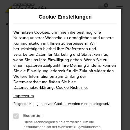
0
Zum
Hauptinhalt
Cookie Einstellungen
springen
Startseite
Fahrzeugangebote
Fahrzeugsuche
Wir nutzen Cookies, um Ihnen die bestmögliche
Nutzung unserer Webseite zu ermöglichen und unsere
Kommunikation mit Ihnen zu verbessern. Wir
berücksichtigen hierbei Ihre Präferenzen und
Fehler: Network Error
verarbeiten Daten für Marketing und Statistiken nur,
wenn Sie uns Ihre Einwilligung geben. Wenn Sie zu
Beim Laden ist ein Fehler aufgetreten.
einem späteren Zeitpunkt Ihre Meinung ändern, können
Hier sind ein paar Tipps, die dir helfen können:
Sie die Einwilligung jederzeit für die Zukunft widerrufen.
Weitere Informationen zum Umfang der
Überprüfe deine Firewall und deine
Datenverarbeitung finden Sie hier:
Internetverbindung.
Datenschutzerklärung
,
Cookie-Richtlinie
.
Laden andere Webseiten, zum Beispiel deine
Impressum
Suchmaschine?
Folgende Kategorien von Cookies werden von uns eingesetzt:
Prüfe deine Browsererweiterungen.
Manche Erweiterungen, wie Werbeblocker,
Essentiell
können das Laden bestimmter Seiten
Diese Technologien sind erforderlich, um die
verhindern. Funktioniert die Seite in einem
Kernfunktionalität der Webseite zu gewährleisten.