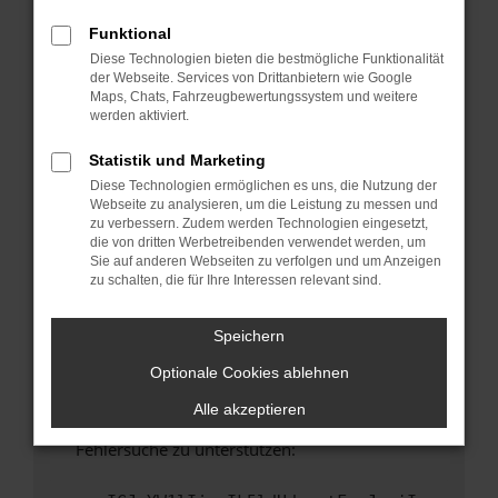
anderen Browser oder in einem privaten
Fenster?
Funktional
Diese Technologien bieten die bestmögliche Funktionalität
Starte dein Gerät neu.
der Webseite. Services von Drittanbietern wie Google
Das kann manchmal helfen, vorübergehende
Maps, Chats, Fahrzeugbewertungssystem und weitere
Probleme zu beheben.
werden aktiviert.
Stelle sicher, dass dein Browser und dein
Statistik und Marketing
Betriebssystem auf dem neuesten Stand
Diese Technologien ermöglichen es uns, die Nutzung der
sind.
Webseite zu analysieren, um die Leistung zu messen und
Veraltete Software birgt nicht nur ein
zu verbessern. Zudem werden Technologien eingesetzt,
Sicherheitsrisiko, sondern kann auch dazu
die von dritten Werbetreibenden verwendet werden, um
Sie auf anderen Webseiten zu verfolgen und um Anzeigen
führen, dass bestimmte Funktionen nicht mehr
zu schalten, die für Ihre Interessen relevant sind.
unterstützt werden.
Wende dich an den Webseitenbetreiber.
Speichern
Wenn du alle oben genannten Schritte versucht
Optionale Cookies ablehnen
hast, kontaktiere uns bitte. Wir werden
versuchen, das Problem zu beheben. Du kannst
Alle akzeptieren
uns diesen Text schicken, um uns bei der
Fehlersuche zu unterstützen: