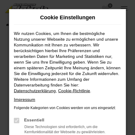
0
Zum
Hauptinhalt
Cookie Einstellungen
springen
Startseite
Fahrzeugangebote
Fahrzeugsuche
Wir nutzen Cookies, um Ihnen die bestmögliche
Nutzung unserer Webseite zu ermöglichen und unsere
Kommunikation mit Ihnen zu verbessern. Wir
berücksichtigen hierbei Ihre Präferenzen und
Fehler: Network Error
verarbeiten Daten für Marketing und Statistiken nur,
wenn Sie uns Ihre Einwilligung geben. Wenn Sie zu
Beim Laden ist ein Fehler aufgetreten.
einem späteren Zeitpunkt Ihre Meinung ändern, können
Hier sind ein paar Tipps, die dir helfen können:
Sie die Einwilligung jederzeit für die Zukunft widerrufen.
Weitere Informationen zum Umfang der
Überprüfe deine Firewall und deine
Datenverarbeitung finden Sie hier:
Internetverbindung.
Datenschutzerklärung
,
Cookie-Richtlinie
.
Laden andere Webseiten, zum Beispiel deine
Impressum
Suchmaschine?
Folgende Kategorien von Cookies werden von uns eingesetzt:
Prüfe deine Browsererweiterungen.
Manche Erweiterungen, wie Werbeblocker,
Essentiell
können das Laden bestimmter Seiten
Diese Technologien sind erforderlich, um die
verhindern. Funktioniert die Seite in einem
Kernfunktionalität der Webseite zu gewährleisten.