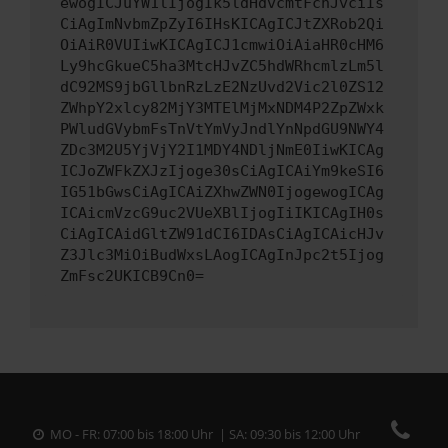
ewogICJuYW1lIjogIk5ldHdvcmtFcnJvciIs
CiAgImNvbmZpZyI6IHsKICAgICJtZXRob2Qi
OiAiR0VUIiwKICAgICJ1cmwiOiAiaHR0cHM6
Ly9hcGkueC5ha3MtcHJvZC5hdWRhcmlzLm5l
dC92MS9jbGllbnRzLzE2NzUvd2Vic2l0ZS12
ZWhpY2xlcy82MjY3MTElMjMxNDM4P2ZpZWxk
PWludGVybmFsTnVtYmVyJndlYnNpdGU9NWY4
ZDc3M2U5YjVjY2I1MDY4NDljNmE0IiwKICAg
ICJoZWFkZXJzIjoge30sCiAgICAiYm9keSI6
IG51bGwsCiAgICAiZXhwZWN0IjogewogICAg
ICAicmVzcG9uc2VUeXBlIjogIiIKICAgIH0s
CiAgICAidGltZW91dCI6IDAsCiAgICAicHJv
Z3Jlc3MiOiBudWxsLAogICAgInJpc2t5Ijog
ZmFsc2UKICB9Cn0=
MO - FR: 07:00 bis 18:00 Uhr | SA: 09:30 bis 12:00 Uhr