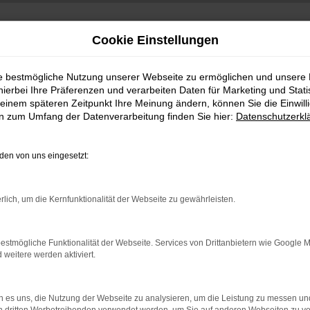
Cookie Einstellungen
ie bestmögliche Nutzung unserer Webseite zu ermöglichen und unsere
hierbei Ihre Präferenzen und verarbeiten Daten für Marketing und Stati
einem späteren Zeitpunkt Ihre Meinung ändern, können Sie die Einwillig
en zum Umfang der Datenverarbeitung finden Sie hier:
Datenschutzerkl
en von uns eingesetzt:
indung.
rlich, um die Kernfunktionalität der Webseite zu gewährleisten.
hine?
aden bestimmter Seiten verhindern. Funktioniert die Seite in e
estmögliche Funktionalität der Webseite. Services von Drittanbietern wie Google 
eitere werden aktiviert.
 zu beheben.
bssystem auf dem neuesten Stand sind.
 es uns, die Nutzung der Webseite zu analysieren, um die Leistung zu messen u