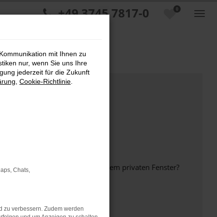
+49 3745 7817-0
0
 Kommunikation mit Ihnen zu
stiken nur, wenn Sie uns Ihre
ung jederzeit für die Zukunft
ärung
,
Cookie-Richtlinie
.
inem anderen Browser oder in einem privaten Fenster?
Maps, Chats,
nd zu verbessern. Zudem werden