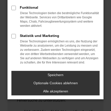
anderen Browser oder in einem privaten
Fenster?
Funktional
Diese Technologien bieten die bestmögliche Funktionalität
Starte dein Gerät neu.
der Webseite. Services von Drittanbietern wie Google
Das kann manchmal helfen, vorübergehende
Maps, Chats, Fahrzeugbewertungssystem und weitere
Probleme zu beheben.
werden aktiviert.
Stelle sicher, dass dein Browser und dein
Statistik und Marketing
Betriebssystem auf dem neuesten Stand
Diese Technologien ermöglichen es uns, die Nutzung der
sind.
Webseite zu analysieren, um die Leistung zu messen und
Veraltete Software birgt nicht nur ein
zu verbessern. Zudem werden Technologien eingesetzt,
Sicherheitsrisiko, sondern kann auch dazu
die von dritten Werbetreibenden verwendet werden, um
Sie auf anderen Webseiten zu verfolgen und um Anzeigen
führen, dass bestimmte Funktionen nicht mehr
zu schalten, die für Ihre Interessen relevant sind.
unterstützt werden.
Wende dich an den Webseitenbetreiber.
Speichern
Wenn du alle oben genannten Schritte versucht
Optionale Cookies ablehnen
hast, kontaktiere uns bitte. Wir werden
versuchen, das Problem zu beheben. Du kannst
Alle akzeptieren
uns diesen Text schicken, um uns bei der
Fehlersuche zu unterstützen: