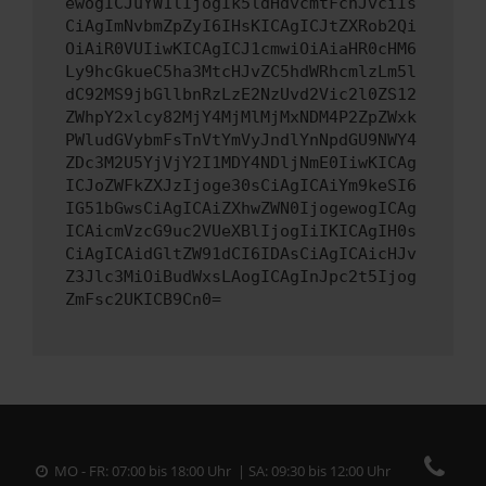
ewogICJuYW1lIjogIk5ldHdvcmtFcnJvciIs
CiAgImNvbmZpZyI6IHsKICAgICJtZXRob2Qi
OiAiR0VUIiwKICAgICJ1cmwiOiAiaHR0cHM6
Ly9hcGkueC5ha3MtcHJvZC5hdWRhcmlzLm5l
dC92MS9jbGllbnRzLzE2NzUvd2Vic2l0ZS12
ZWhpY2xlcy82MjY4MjMlMjMxNDM4P2ZpZWxk
PWludGVybmFsTnVtYmVyJndlYnNpdGU9NWY4
ZDc3M2U5YjVjY2I1MDY4NDljNmE0IiwKICAg
ICJoZWFkZXJzIjoge30sCiAgICAiYm9keSI6
IG51bGwsCiAgICAiZXhwZWN0IjogewogICAg
ICAicmVzcG9uc2VUeXBlIjogIiIKICAgIH0s
CiAgICAidGltZW91dCI6IDAsCiAgICAicHJv
Z3Jlc3MiOiBudWxsLAogICAgInJpc2t5Ijog
ZmFsc2UKICB9Cn0=
MO - FR: 07:00 bis 18:00 Uhr | SA: 09:30 bis 12:00 Uhr