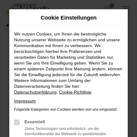
0
Zum
Hauptinhalt
Cookie Einstellungen
springen
Startseite
Fahrzeugangebote
Fahrzeugsuche
Wir nutzen Cookies, um Ihnen die bestmögliche
Nutzung unserer Webseite zu ermöglichen und unsere
Kommunikation mit Ihnen zu verbessern. Wir
berücksichtigen hierbei Ihre Präferenzen und
Fehler: Network Error
verarbeiten Daten für Marketing und Statistiken nur,
wenn Sie uns Ihre Einwilligung geben. Wenn Sie zu
Beim Laden ist ein Fehler aufgetreten.
einem späteren Zeitpunkt Ihre Meinung ändern, können
Hier sind ein paar Tipps, die dir helfen können:
Sie die Einwilligung jederzeit für die Zukunft widerrufen.
Weitere Informationen zum Umfang der
Überprüfe deine Firewall und deine
Datenverarbeitung finden Sie hier:
Internetverbindung.
Datenschutzerklärung
,
Cookie-Richtlinie
.
Laden andere Webseiten, zum Beispiel deine
Impressum
Suchmaschine?
Folgende Kategorien von Cookies werden von uns eingesetzt:
Prüfe deine Browsererweiterungen.
Manche Erweiterungen, wie Werbeblocker,
Essentiell
können das Laden bestimmter Seiten
Diese Technologien sind erforderlich, um die
verhindern. Funktioniert die Seite in einem
Kernfunktionalität der Webseite zu gewährleisten.