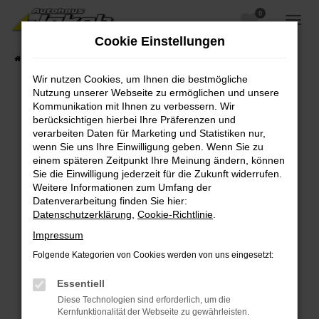
0
Zum
Hauptinhalt
Cookie Einstellungen
springen
Startseite
Fahrzeugangebote
Fahrzeugsuche
Wir nutzen Cookies, um Ihnen die bestmögliche
Nutzung unserer Webseite zu ermöglichen und unsere
Kommunikation mit Ihnen zu verbessern. Wir
berücksichtigen hierbei Ihre Präferenzen und
Fehler: Network Error
verarbeiten Daten für Marketing und Statistiken nur,
wenn Sie uns Ihre Einwilligung geben. Wenn Sie zu
Beim Laden ist ein Fehler aufgetreten.
einem späteren Zeitpunkt Ihre Meinung ändern, können
Hier sind ein paar Tipps, die dir helfen können:
Sie die Einwilligung jederzeit für die Zukunft widerrufen.
Weitere Informationen zum Umfang der
Überprüfe deine Firewall und deine
Datenverarbeitung finden Sie hier:
Internetverbindung.
Datenschutzerklärung
,
Cookie-Richtlinie
.
Laden andere Webseiten, zum Beispiel deine
Impressum
Suchmaschine?
Folgende Kategorien von Cookies werden von uns eingesetzt:
Prüfe deine Browsererweiterungen.
Manche Erweiterungen, wie Werbeblocker,
Essentiell
können das Laden bestimmter Seiten
Diese Technologien sind erforderlich, um die
verhindern. Funktioniert die Seite in einem
Kernfunktionalität der Webseite zu gewährleisten.