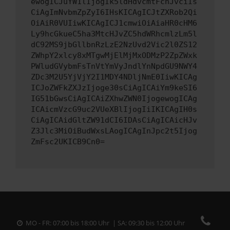
ewogICJuYW1lIjogIk5ldHdvcmtFcnJvciIs
CiAgImNvbmZpZyI6IHsKICAgICJtZXRob2Qi
OiAiR0VUIiwKICAgICJ1cmwiOiAiaHR0cHM6
Ly9hcGkueC5ha3MtcHJvZC5hdWRhcmlzLm5l
dC92MS9jbGllbnRzLzE2NzUvd2Vic2l0ZS12
ZWhpY2xlcy8xMTgwMjElMjMxODMzP2ZpZWxk
PWludGVybmFsTnVtYmVyJndlYnNpdGU9NWY4
ZDc3M2U5YjVjY2I1MDY4NDljNmE0IiwKICAg
ICJoZWFkZXJzIjoge30sCiAgICAiYm9keSI6
IG51bGwsCiAgICAiZXhwZWN0IjogewogICAg
ICAicmVzcG9uc2VUeXBlIjogIiIKICAgIH0s
CiAgICAidGltZW91dCI6IDAsCiAgICAicHJv
Z3Jlc3MiOiBudWxsLAogICAgInJpc2t5Ijog
ZmFsc2UKICB9Cn0=
MO - FR: 07:00 bis 18:00 Uhr | SA: 09:30 bis 12:00 Uhr