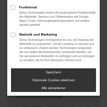
anderen Browser oder in einem privaten
Fenster?
Funktional
Diese Technologien bieten die bestmögliche Funktionalität
Starte dein Gerät neu.
der Webseite. Services von Drittanbietern wie Google
Das kann manchmal helfen, vorübergehende
Maps, Chats, Fahrzeugbewertungssystem und weitere
Probleme zu beheben.
werden aktiviert.
Stelle sicher, dass dein Browser und dein
Statistik und Marketing
Betriebssystem auf dem neuesten Stand
Diese Technologien ermöglichen es uns, die Nutzung der
sind.
Webseite zu analysieren, um die Leistung zu messen und
Veraltete Software birgt nicht nur ein
zu verbessern. Zudem werden Technologien eingesetzt,
Sicherheitsrisiko, sondern kann auch dazu
die von dritten Werbetreibenden verwendet werden, um
Sie auf anderen Webseiten zu verfolgen und um Anzeigen
führen, dass bestimmte Funktionen nicht mehr
zu schalten, die für Ihre Interessen relevant sind.
unterstützt werden.
Wende dich an den Webseitenbetreiber.
Speichern
Wenn du alle oben genannten Schritte versucht
Optionale Cookies ablehnen
hast, kontaktiere uns bitte. Wir werden
versuchen, das Problem zu beheben. Du kannst
Alle akzeptieren
uns diesen Text schicken, um uns bei der
Fehlersuche zu unterstützen: