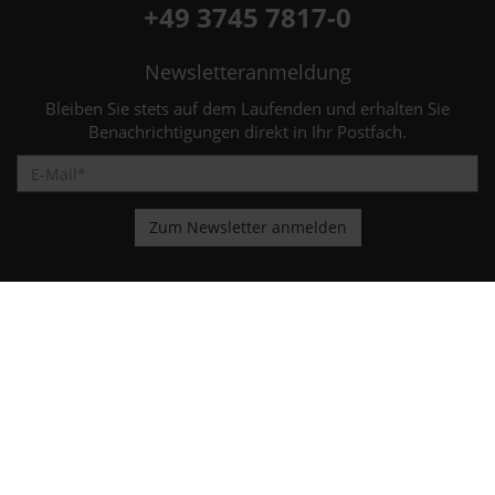
+49 3745 7817-0
Newsletteranmeldung
Bleiben Sie stets auf dem Laufenden und erhalten Sie
Benachrichtigungen direkt in Ihr Postfach.
Ehemaliger Neupreis (Unverbindliche Preisempfehlung des Herstellers am Tag der
1
Erstzulassung).
Der errechnete Preisvorteil sowie die angegebene Ersparnis errechnet sich gegenüber
der ehemaligen unverbindlichen Preisempfehlung des Herstellers am Tag der
Erstzulassung (Neupreis).
2
Hierbei handelt es sich um ein Finanzierungs-Angebot. Preise sind Bruttopreise.
Irrtümer vorbehalten.
3
Hierbei handelt es sich um ein Leasing-Angebot. Preise sind Bruttopreise. Irrtümer
vorbehalten.