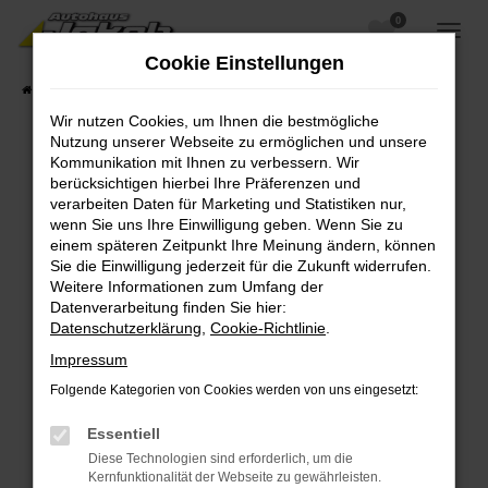
0
Zum
Hauptinhalt
Cookie Einstellungen
springen
Startseite
Fahrzeugangebote
Fahrzeugsuche
Wir nutzen Cookies, um Ihnen die bestmögliche
Nutzung unserer Webseite zu ermöglichen und unsere
Kommunikation mit Ihnen zu verbessern. Wir
berücksichtigen hierbei Ihre Präferenzen und
Fehler: Network Error
verarbeiten Daten für Marketing und Statistiken nur,
wenn Sie uns Ihre Einwilligung geben. Wenn Sie zu
Beim Laden ist ein Fehler aufgetreten.
einem späteren Zeitpunkt Ihre Meinung ändern, können
Hier sind ein paar Tipps, die dir helfen können:
Sie die Einwilligung jederzeit für die Zukunft widerrufen.
Weitere Informationen zum Umfang der
Überprüfe deine Firewall und deine
Datenverarbeitung finden Sie hier:
Internetverbindung.
Datenschutzerklärung
,
Cookie-Richtlinie
.
Laden andere Webseiten, zum Beispiel deine
Impressum
Suchmaschine?
Folgende Kategorien von Cookies werden von uns eingesetzt:
Prüfe deine Browsererweiterungen.
Manche Erweiterungen, wie Werbeblocker,
Essentiell
können das Laden bestimmter Seiten
Diese Technologien sind erforderlich, um die
verhindern. Funktioniert die Seite in einem
Kernfunktionalität der Webseite zu gewährleisten.