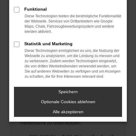
anderen Browser oder in einem privaten
Fenster?
Funktional
Diese Technologien bieten die bestmögliche Funktionalität
Starte dein Gerät neu.
der Webseite. Services von Drittanbietern wie Google
Das kann manchmal helfen, vorübergehende
Maps, Chats, Fahrzeugbewertungssystem und weitere
Probleme zu beheben.
werden aktiviert.
Stelle sicher, dass dein Browser und dein
Statistik und Marketing
Betriebssystem auf dem neuesten Stand
Diese Technologien ermöglichen es uns, die Nutzung der
sind.
Webseite zu analysieren, um die Leistung zu messen und
Veraltete Software birgt nicht nur ein
zu verbessern. Zudem werden Technologien eingesetzt,
Sicherheitsrisiko, sondern kann auch dazu
die von dritten Werbetreibenden verwendet werden, um
Sie auf anderen Webseiten zu verfolgen und um Anzeigen
führen, dass bestimmte Funktionen nicht mehr
zu schalten, die für Ihre Interessen relevant sind.
unterstützt werden.
Wende dich an den Webseitenbetreiber.
Speichern
Wenn du alle oben genannten Schritte versucht
Optionale Cookies ablehnen
hast, kontaktiere uns bitte. Wir werden
versuchen, das Problem zu beheben. Du kannst
Alle akzeptieren
uns diesen Text schicken, um uns bei der
Fehlersuche zu unterstützen: