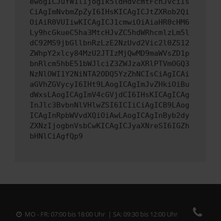
ewogICJuYW1lIjogIk5ldHdvcmtFcnJvciIs
CiAgImNvbmZpZyI6IHsKICAgICJtZXRob2Qi
OiAiR0VUIiwKICAgICJ1cmwiOiAiaHR0cHM6
Ly9hcGkueC5ha3MtcHJvZC5hdWRhcmlzLm5l
dC92MS9jbGllbnRzLzE2NzUvd2Vic2l0ZS12
ZWhpY2xlcy84MzU2JTIzMjQwMD9maWVsZD1p
bnRlcm5hbE51bWJlciZ3ZWJzaXRlPTVmOGQ3
NzNlOWI1Y2NiNTA2ODQ5YzZhNCIsCiAgICAi
aGVhZGVycyI6IHt9LAogICAgImJvZHkiOiBu
dWxsLAogICAgImV4cGVjdCI6IHsKICAgICAg
InJlc3BvbnNlVHlwZSI6ICIiCiAgICB9LAog
ICAgInRpbWVvdXQiOiAwLAogICAgInByb2dy
ZXNzIjogbnVsbCwKICAgICJyaXNreSI6IGZh
bHNlCiAgfQp9
MO - FR: 07:00 bis 18:00 Uhr | SA: 09:30 bis 12:00 Uhr