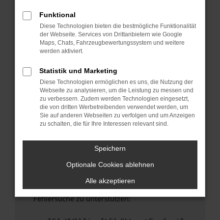
anderen Browser oder in einem privaten
Fenster?
Funktional
Diese Technologien bieten die bestmögliche Funktionalität
Starte dein Gerät neu.
der Webseite. Services von Drittanbietern wie Google
Das kann manchmal helfen, vorübergehende
Maps, Chats, Fahrzeugbewertungssystem und weitere
Probleme zu beheben.
werden aktiviert.
Stelle sicher, dass dein Browser und dein
Statistik und Marketing
Betriebssystem auf dem neuesten Stand
Diese Technologien ermöglichen es uns, die Nutzung der
sind.
Webseite zu analysieren, um die Leistung zu messen und
Veraltete Software birgt nicht nur ein
zu verbessern. Zudem werden Technologien eingesetzt,
Sicherheitsrisiko, sondern kann auch dazu
die von dritten Werbetreibenden verwendet werden, um
Sie auf anderen Webseiten zu verfolgen und um Anzeigen
führen, dass bestimmte Funktionen nicht mehr
zu schalten, die für Ihre Interessen relevant sind.
unterstützt werden.
Wende dich an den Webseitenbetreiber.
Speichern
Wenn du alle oben genannten Schritte versucht
Optionale Cookies ablehnen
hast, kontaktiere uns bitte. Wir werden
versuchen, das Problem zu beheben. Du kannst
Alle akzeptieren
uns diesen Text schicken, um uns bei der
Fehlersuche zu unterstützen: