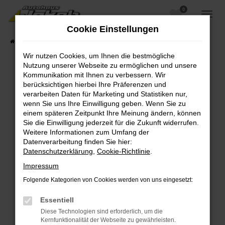
0
Zum
Hauptinhalt
Cookie Einstellungen
springen
Startseite
Fahrzeugangebote
Fahrzeugsuche
Wir nutzen Cookies, um Ihnen die bestmögliche
Nutzung unserer Webseite zu ermöglichen und unsere
Kommunikation mit Ihnen zu verbessern. Wir
berücksichtigen hierbei Ihre Präferenzen und
Fehler: Network Error
verarbeiten Daten für Marketing und Statistiken nur,
wenn Sie uns Ihre Einwilligung geben. Wenn Sie zu
Beim Laden ist ein Fehler aufgetreten.
einem späteren Zeitpunkt Ihre Meinung ändern, können
Hier sind ein paar Tipps, die dir helfen können:
Sie die Einwilligung jederzeit für die Zukunft widerrufen.
Weitere Informationen zum Umfang der
Überprüfe deine Firewall und deine
Datenverarbeitung finden Sie hier:
Internetverbindung.
Datenschutzerklärung
,
Cookie-Richtlinie
.
Laden andere Webseiten, zum Beispiel deine
Impressum
Suchmaschine?
Folgende Kategorien von Cookies werden von uns eingesetzt:
Prüfe deine Browsererweiterungen.
Manche Erweiterungen, wie Werbeblocker,
Essentiell
können das Laden bestimmter Seiten
Diese Technologien sind erforderlich, um die
verhindern. Funktioniert die Seite in einem
Kernfunktionalität der Webseite zu gewährleisten.