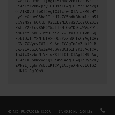
ewogICJuYW1lIjogIk5ldHdvcmtFcnJvciIs
CiAgImNvbmZpZyI6IHsKICAgICJtZXRob2Qi
OiAiR0VUIiwKICAgICJ1cmwiOiAiaHR0cHM6
Ly9hcGkueC5ha3MtcHJvZC5hdWRhcmlzLm5l
dC92MS9jbGllbnRzLzE2NzUvd2Vic2l0ZS12
ZWhpY2xlcy85MDY5JTIzMjQwMD9maWVsZD1p
bnRlcm5hbE51bWJlciZ3ZWJzaXRlPTVmOGQ3
NzNlOWI1Y2NiNTA2ODQ5YzZhNCIsCiAgICAi
aGVhZGVycyI6IHt9LAogICAgImJvZHkiOiBu
dWxsLAogICAgImV4cGVjdCI6IHsKICAgICAg
InJlc3BvbnNlVHlwZSI6ICIiCiAgICB9LAog
ICAgInRpbWVvdXQiOiAwLAogICAgInByb2dy
ZXNzIjogbnVsbCwKICAgICJyaXNreSI6IGZh
bHNlCiAgfQp9
MO - FR: 07:00 bis 18:00 Uhr | SA: 09:30 bis 12:00 Uhr