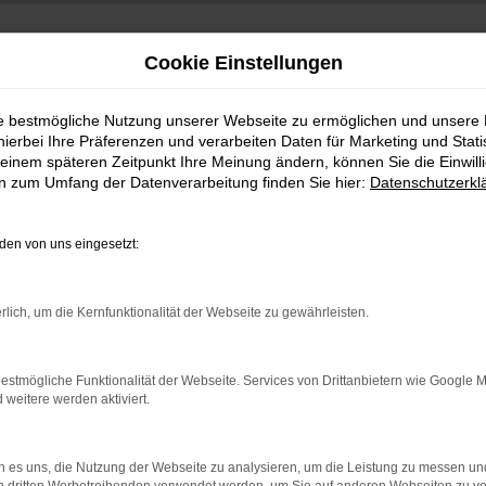
Cookie Einstellungen
ie bestmögliche Nutzung unserer Webseite zu ermöglichen und unsere
hierbei Ihre Präferenzen und verarbeiten Daten für Marketing und Stati
einem späteren Zeitpunkt Ihre Meinung ändern, können Sie die Einwillig
en zum Umfang der Datenverarbeitung finden Sie hier:
Datenschutzerkl
en von uns eingesetzt:
indung.
rlich, um die Kernfunktionalität der Webseite zu gewährleisten.
hine?
aden bestimmter Seiten verhindern. Funktioniert die Seite in e
estmögliche Funktionalität der Webseite. Services von Drittanbietern wie Google 
eitere werden aktiviert.
 zu beheben.
bssystem auf dem neuesten Stand sind.
 es uns, die Nutzung der Webseite zu analysieren, um die Leistung zu messen u