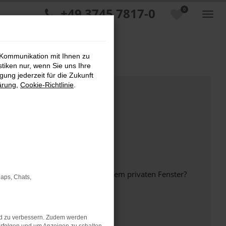
+49 3745 7817-0
0
 Kommunikation mit Ihnen zu
stiken nur, wenn Sie uns Ihre
ung jederzeit für die Zukunft
ärung
,
Cookie-Richtlinie
.
inem anderen Browser oder in einem privaten Fenster?
Maps, Chats,
nd zu verbessern. Zudem werden