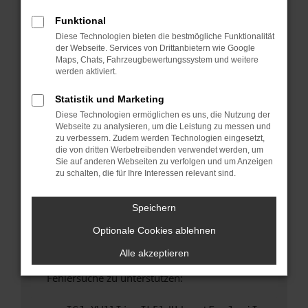
anderen Browser oder in einem privaten
Fenster?
Funktional
Diese Technologien bieten die bestmögliche Funktionalität
Starte dein Gerät neu.
der Webseite. Services von Drittanbietern wie Google
Das kann manchmal helfen, vorübergehende
Maps, Chats, Fahrzeugbewertungssystem und weitere
Probleme zu beheben.
werden aktiviert.
Stelle sicher, dass dein Browser und dein
Statistik und Marketing
Betriebssystem auf dem neuesten Stand
Diese Technologien ermöglichen es uns, die Nutzung der
sind.
Webseite zu analysieren, um die Leistung zu messen und
Veraltete Software birgt nicht nur ein
zu verbessern. Zudem werden Technologien eingesetzt,
Sicherheitsrisiko, sondern kann auch dazu
die von dritten Werbetreibenden verwendet werden, um
Sie auf anderen Webseiten zu verfolgen und um Anzeigen
führen, dass bestimmte Funktionen nicht mehr
zu schalten, die für Ihre Interessen relevant sind.
unterstützt werden.
Wende dich an den Webseitenbetreiber.
Speichern
Wenn du alle oben genannten Schritte versucht
Optionale Cookies ablehnen
hast, kontaktiere uns bitte. Wir werden
versuchen, das Problem zu beheben. Du kannst
Alle akzeptieren
uns diesen Text schicken, um uns bei der
Fehlersuche zu unterstützen: