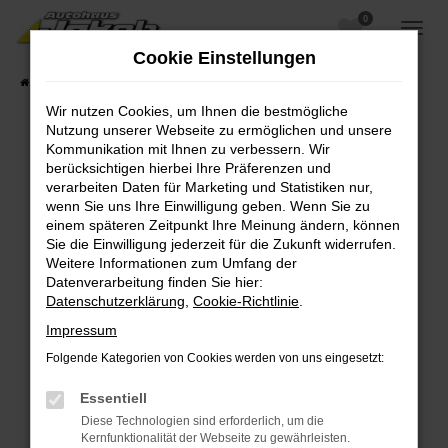
0
Zum
Hauptinhalt
Cookie Einstellungen
springen
Startseite
Fahrzeugangebote
Fahrzeugsuche
Wir nutzen Cookies, um Ihnen die bestmögliche
Nutzung unserer Webseite zu ermöglichen und unsere
Kommunikation mit Ihnen zu verbessern. Wir
berücksichtigen hierbei Ihre Präferenzen und
Fehler: Network Error
verarbeiten Daten für Marketing und Statistiken nur,
wenn Sie uns Ihre Einwilligung geben. Wenn Sie zu
Beim Laden ist ein Fehler aufgetreten.
einem späteren Zeitpunkt Ihre Meinung ändern, können
Hier sind ein paar Tipps, die dir helfen können:
Sie die Einwilligung jederzeit für die Zukunft widerrufen.
Weitere Informationen zum Umfang der
Überprüfe deine Firewall und deine
Datenverarbeitung finden Sie hier:
Internetverbindung.
Datenschutzerklärung
,
Cookie-Richtlinie
.
Laden andere Webseiten, zum Beispiel deine
Impressum
Suchmaschine?
Folgende Kategorien von Cookies werden von uns eingesetzt:
Prüfe deine Browsererweiterungen.
Manche Erweiterungen, wie Werbeblocker,
Essentiell
können das Laden bestimmter Seiten
Diese Technologien sind erforderlich, um die
verhindern. Funktioniert die Seite in einem
Kernfunktionalität der Webseite zu gewährleisten.