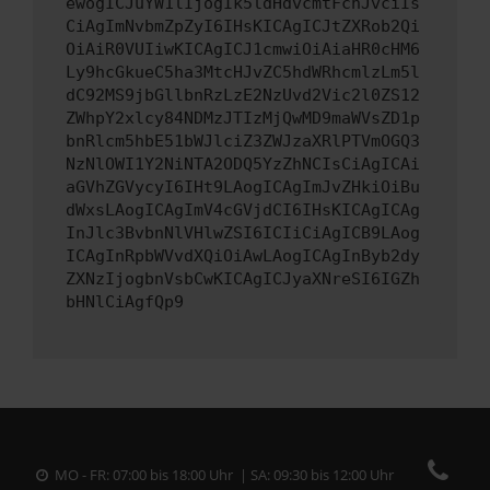
ewogICJuYW1lIjogIk5ldHdvcmtFcnJvciIs
CiAgImNvbmZpZyI6IHsKICAgICJtZXRob2Qi
OiAiR0VUIiwKICAgICJ1cmwiOiAiaHR0cHM6
Ly9hcGkueC5ha3MtcHJvZC5hdWRhcmlzLm5l
dC92MS9jbGllbnRzLzE2NzUvd2Vic2l0ZS12
ZWhpY2xlcy84NDMzJTIzMjQwMD9maWVsZD1p
bnRlcm5hbE51bWJlciZ3ZWJzaXRlPTVmOGQ3
NzNlOWI1Y2NiNTA2ODQ5YzZhNCIsCiAgICAi
aGVhZGVycyI6IHt9LAogICAgImJvZHkiOiBu
dWxsLAogICAgImV4cGVjdCI6IHsKICAgICAg
InJlc3BvbnNlVHlwZSI6ICIiCiAgICB9LAog
ICAgInRpbWVvdXQiOiAwLAogICAgInByb2dy
ZXNzIjogbnVsbCwKICAgICJyaXNreSI6IGZh
bHNlCiAgfQp9
MO - FR: 07:00 bis 18:00 Uhr | SA: 09:30 bis 12:00 Uhr