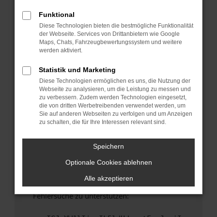
anderen Browser oder in einem privaten
Fenster?
Funktional
Diese Technologien bieten die bestmögliche Funktionalität
Starte dein Gerät neu.
der Webseite. Services von Drittanbietern wie Google
Das kann manchmal helfen, vorübergehende
Maps, Chats, Fahrzeugbewertungssystem und weitere
Probleme zu beheben.
werden aktiviert.
Stelle sicher, dass dein Browser und dein
Statistik und Marketing
Betriebssystem auf dem neuesten Stand
Diese Technologien ermöglichen es uns, die Nutzung der
sind.
Webseite zu analysieren, um die Leistung zu messen und
Veraltete Software birgt nicht nur ein
zu verbessern. Zudem werden Technologien eingesetzt,
Sicherheitsrisiko, sondern kann auch dazu
die von dritten Werbetreibenden verwendet werden, um
Sie auf anderen Webseiten zu verfolgen und um Anzeigen
führen, dass bestimmte Funktionen nicht mehr
zu schalten, die für Ihre Interessen relevant sind.
unterstützt werden.
Wende dich an den Webseitenbetreiber.
Speichern
Wenn du alle oben genannten Schritte versucht
Optionale Cookies ablehnen
hast, kontaktiere uns bitte. Wir werden
versuchen, das Problem zu beheben. Du kannst
Alle akzeptieren
uns diesen Text schicken, um uns bei der
Fehlersuche zu unterstützen: