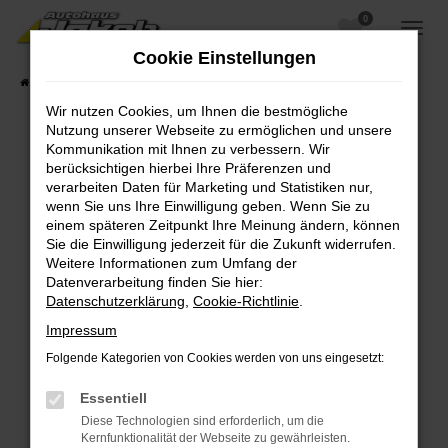
0
Zum
Hauptinhalt
Cookie Einstellungen
springen
Startseite
Fahrzeugangebote
Fahrzeugsuche
Wir nutzen Cookies, um Ihnen die bestmögliche
Nutzung unserer Webseite zu ermöglichen und unsere
Kommunikation mit Ihnen zu verbessern. Wir
berücksichtigen hierbei Ihre Präferenzen und
Fehler: Network Error
verarbeiten Daten für Marketing und Statistiken nur,
wenn Sie uns Ihre Einwilligung geben. Wenn Sie zu
Beim Laden ist ein Fehler aufgetreten.
einem späteren Zeitpunkt Ihre Meinung ändern, können
Hier sind ein paar Tipps, die dir helfen können:
Sie die Einwilligung jederzeit für die Zukunft widerrufen.
Weitere Informationen zum Umfang der
Überprüfe deine Firewall und deine
Datenverarbeitung finden Sie hier:
Internetverbindung.
Datenschutzerklärung
,
Cookie-Richtlinie
.
Laden andere Webseiten, zum Beispiel deine
Impressum
Suchmaschine?
Folgende Kategorien von Cookies werden von uns eingesetzt:
Prüfe deine Browsererweiterungen.
Manche Erweiterungen, wie Werbeblocker,
Essentiell
können das Laden bestimmter Seiten
Diese Technologien sind erforderlich, um die
verhindern. Funktioniert die Seite in einem
Kernfunktionalität der Webseite zu gewährleisten.