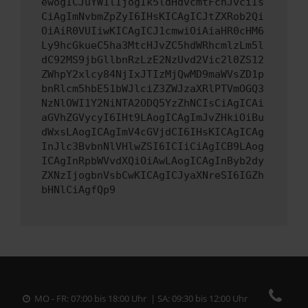
ewogICJuYW1lIjogIk5ldHdvcmtFcnJvciIs
CiAgImNvbmZpZyI6IHsKICAgICJtZXRob2Qi
OiAiR0VUIiwKICAgICJ1cmwiOiAiaHR0cHM6
Ly9hcGkueC5ha3MtcHJvZC5hdWRhcmlzLm5l
dC92MS9jbGllbnRzLzE2NzUvd2Vic2l0ZS12
ZWhpY2xlcy84NjIxJTIzMjQwMD9maWVsZD1p
bnRlcm5hbE51bWJlciZ3ZWJzaXRlPTVmOGQ3
NzNlOWI1Y2NiNTA2ODQ5YzZhNCIsCiAgICAi
aGVhZGVycyI6IHt9LAogICAgImJvZHkiOiBu
dWxsLAogICAgImV4cGVjdCI6IHsKICAgICAg
InJlc3BvbnNlVHlwZSI6ICIiCiAgICB9LAog
ICAgInRpbWVvdXQiOiAwLAogICAgInByb2dy
ZXNzIjogbnVsbCwKICAgICJyaXNreSI6IGZh
bHNlCiAgfQp9
MO - FR: 07:00 bis 18:00 Uhr | SA: 09:30 bis 12:00 Uhr