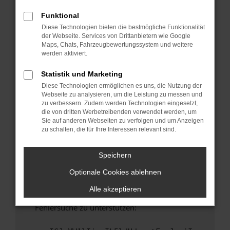
anderen Browser oder in einem privaten
Fenster?
Funktional
Diese Technologien bieten die bestmögliche Funktionalität
Starte dein Gerät neu.
der Webseite. Services von Drittanbietern wie Google
Das kann manchmal helfen, vorübergehende
Maps, Chats, Fahrzeugbewertungssystem und weitere
Probleme zu beheben.
werden aktiviert.
Stelle sicher, dass dein Browser und dein
Statistik und Marketing
Betriebssystem auf dem neuesten Stand
Diese Technologien ermöglichen es uns, die Nutzung der
sind.
Webseite zu analysieren, um die Leistung zu messen und
Veraltete Software birgt nicht nur ein
zu verbessern. Zudem werden Technologien eingesetzt,
Sicherheitsrisiko, sondern kann auch dazu
die von dritten Werbetreibenden verwendet werden, um
Sie auf anderen Webseiten zu verfolgen und um Anzeigen
führen, dass bestimmte Funktionen nicht mehr
zu schalten, die für Ihre Interessen relevant sind.
unterstützt werden.
Wende dich an den Webseitenbetreiber.
Speichern
Wenn du alle oben genannten Schritte versucht
Optionale Cookies ablehnen
hast, kontaktiere uns bitte. Wir werden
versuchen, das Problem zu beheben. Du kannst
Alle akzeptieren
uns diesen Text schicken, um uns bei der
Fehlersuche zu unterstützen: