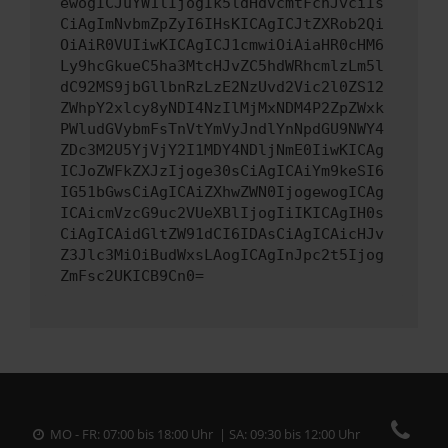
ewogICJuYW1lIjogIk5ldHdvcmtFcnJvciIs
CiAgImNvbmZpZyI6IHsKICAgICJtZXRob2Qi
OiAiR0VUIiwKICAgICJ1cmwiOiAiaHR0cHM6
Ly9hcGkueC5ha3MtcHJvZC5hdWRhcmlzLm5l
dC92MS9jbGllbnRzLzE2NzUvd2Vic2l0ZS12
ZWhpY2xlcy8yNDI4NzIlMjMxNDM4P2ZpZWxk
PWludGVybmFsTnVtYmVyJndlYnNpdGU9NWY4
ZDc3M2U5YjVjY2I1MDY4NDljNmE0IiwKICAg
ICJoZWFkZXJzIjoge30sCiAgICAiYm9keSI6
IG51bGwsCiAgICAiZXhwZWN0IjogewogICAg
ICAicmVzcG9uc2VUeXBlIjogIiIKICAgIH0s
CiAgICAidGltZW91dCI6IDAsCiAgICAicHJv
Z3Jlc3MiOiBudWxsLAogICAgInJpc2t5Ijog
ZmFsc2UKICB9Cn0=
MO - FR: 07:00 bis 18:00 Uhr | SA: 09:30 bis 12:00 Uhr