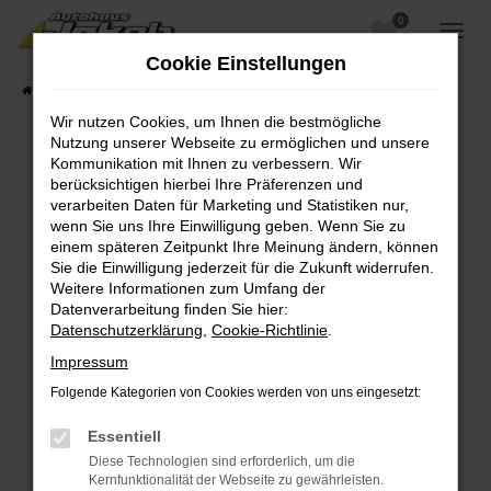
0
Zum
Hauptinhalt
Cookie Einstellungen
springen
Startseite
Fahrzeugangebote
Fahrzeugsuche
Wir nutzen Cookies, um Ihnen die bestmögliche
Nutzung unserer Webseite zu ermöglichen und unsere
Kommunikation mit Ihnen zu verbessern. Wir
berücksichtigen hierbei Ihre Präferenzen und
Fehler: Network Error
verarbeiten Daten für Marketing und Statistiken nur,
wenn Sie uns Ihre Einwilligung geben. Wenn Sie zu
Beim Laden ist ein Fehler aufgetreten.
einem späteren Zeitpunkt Ihre Meinung ändern, können
Hier sind ein paar Tipps, die dir helfen können:
Sie die Einwilligung jederzeit für die Zukunft widerrufen.
Weitere Informationen zum Umfang der
Überprüfe deine Firewall und deine
Datenverarbeitung finden Sie hier:
Internetverbindung.
Datenschutzerklärung
,
Cookie-Richtlinie
.
Laden andere Webseiten, zum Beispiel deine
Impressum
Suchmaschine?
Folgende Kategorien von Cookies werden von uns eingesetzt:
Prüfe deine Browsererweiterungen.
Manche Erweiterungen, wie Werbeblocker,
Essentiell
können das Laden bestimmter Seiten
Diese Technologien sind erforderlich, um die
verhindern. Funktioniert die Seite in einem
Kernfunktionalität der Webseite zu gewährleisten.