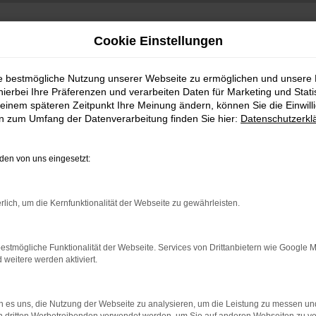
Cookie Einstellungen
ie bestmögliche Nutzung unserer Webseite zu ermöglichen und unsere
hierbei Ihre Präferenzen und verarbeiten Daten für Marketing und Stati
einem späteren Zeitpunkt Ihre Meinung ändern, können Sie die Einwillig
en zum Umfang der Datenverarbeitung finden Sie hier:
Datenschutzerkl
en von uns eingesetzt:
indung.
rlich, um die Kernfunktionalität der Webseite zu gewährleisten.
hine?
aden bestimmter Seiten verhindern. Funktioniert die Seite in e
estmögliche Funktionalität der Webseite. Services von Drittanbietern wie Google 
eitere werden aktiviert.
 zu beheben.
bssystem auf dem neuesten Stand sind.
 es uns, die Nutzung der Webseite zu analysieren, um die Leistung zu messen u