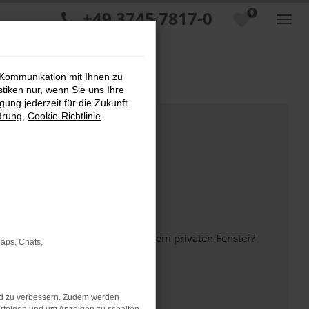
+49 3745 7817-0
0
 Kommunikation mit Ihnen zu
stiken nur, wenn Sie uns Ihre
ung jederzeit für die Zukunft
ärung
,
Cookie-Richtlinie
.
inem anderen Browser oder in einem privaten Fenster?
Maps, Chats,
nd zu verbessern. Zudem werden