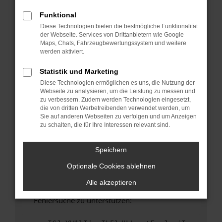
anderen Browser oder in einem privaten
Fenster?
Funktional
Diese Technologien bieten die bestmögliche Funktionalität
Starte dein Gerät neu.
der Webseite. Services von Drittanbietern wie Google
Das kann manchmal helfen, vorübergehende
Maps, Chats, Fahrzeugbewertungssystem und weitere
Probleme zu beheben.
werden aktiviert.
Stelle sicher, dass dein Browser und dein
Statistik und Marketing
Betriebssystem auf dem neuesten Stand
Diese Technologien ermöglichen es uns, die Nutzung der
sind.
Webseite zu analysieren, um die Leistung zu messen und
Veraltete Software birgt nicht nur ein
zu verbessern. Zudem werden Technologien eingesetzt,
Sicherheitsrisiko, sondern kann auch dazu
die von dritten Werbetreibenden verwendet werden, um
Sie auf anderen Webseiten zu verfolgen und um Anzeigen
führen, dass bestimmte Funktionen nicht mehr
zu schalten, die für Ihre Interessen relevant sind.
unterstützt werden.
Wende dich an den Webseitenbetreiber.
Speichern
Wenn du alle oben genannten Schritte versucht
Optionale Cookies ablehnen
hast, kontaktiere uns bitte. Wir werden
versuchen, das Problem zu beheben. Du kannst
Alle akzeptieren
uns diesen Text schicken, um uns bei der
Fehlersuche zu unterstützen: