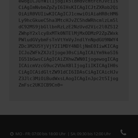
ewogICJuYW1lIjogIk5ldHdvcmtFcnJvciIs
CiAgImNvbmZpZyI6IHsKICAgICJtZXRob2Qi
OiAiR0VUIiwKICAgICJ1cmwiOiAiaHR0cHM6
Ly9hcGkueC5ha3MtcHJvZC5hdWRhcmlzLm5l
dC92MS9jbGllbnRzLzE2NzUvd2Vic2l0ZS12
ZWhpY2xlcy8xMTk0NTElMjMxODMzP2ZpZWxk
PWludGVybmFsTnVtYmVyJndlYnNpdGU9NWY4
ZDc3M2U5YjVjY2I1MDY4NDljNmE0IiwKICAg
ICJoZWFkZXJzIjoge30sCiAgICAiYm9keSI6
IG51bGwsCiAgICAiZXhwZWN0IjogewogICAg
ICAicmVzcG9uc2VUeXBlIjogIiIKICAgIH0s
CiAgICAidGltZW91dCI6IDAsCiAgICAicHJv
Z3Jlc3MiOiBudWxsLAogICAgInJpc2t5Ijog
ZmFsc2UKICB9Cn0=
MO - FR: 07:00 bis 18:00 Uhr | SA: 09:30 bis 12:00 Uhr