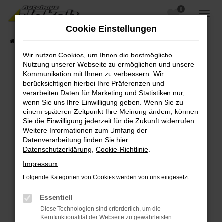
0
Zum
Hauptinhalt
Cookie Einstellungen
springen
Startseite
Fahrzeugangebote
Fahrzeugsuche
Wir nutzen Cookies, um Ihnen die bestmögliche
Nutzung unserer Webseite zu ermöglichen und unsere
Kommunikation mit Ihnen zu verbessern. Wir
berücksichtigen hierbei Ihre Präferenzen und
Fehler: Network Error
verarbeiten Daten für Marketing und Statistiken nur,
wenn Sie uns Ihre Einwilligung geben. Wenn Sie zu
Beim Laden ist ein Fehler aufgetreten.
einem späteren Zeitpunkt Ihre Meinung ändern, können
Hier sind ein paar Tipps, die dir helfen können:
Sie die Einwilligung jederzeit für die Zukunft widerrufen.
Weitere Informationen zum Umfang der
Überprüfe deine Firewall und deine
Datenverarbeitung finden Sie hier:
Internetverbindung.
Datenschutzerklärung
,
Cookie-Richtlinie
.
Laden andere Webseiten, zum Beispiel deine
Impressum
Suchmaschine?
Folgende Kategorien von Cookies werden von uns eingesetzt:
Prüfe deine Browsererweiterungen.
Manche Erweiterungen, wie Werbeblocker,
Essentiell
können das Laden bestimmter Seiten
Diese Technologien sind erforderlich, um die
verhindern. Funktioniert die Seite in einem
Kernfunktionalität der Webseite zu gewährleisten.