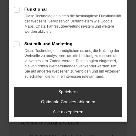
anderen Browser oder in einem privaten
Fenster?
Funktional
Diese Technologien bieten die bestmögliche Funktionalität
Starte dein Gerät neu.
der Webseite. Services von Drittanbietern wie Google
Das kann manchmal helfen, vorübergehende
Maps, Chats, Fahrzeugbewertungssystem und weitere
Probleme zu beheben.
werden aktiviert.
Stelle sicher, dass dein Browser und dein
Statistik und Marketing
Betriebssystem auf dem neuesten Stand
Diese Technologien ermöglichen es uns, die Nutzung der
sind.
Webseite zu analysieren, um die Leistung zu messen und
Veraltete Software birgt nicht nur ein
zu verbessern. Zudem werden Technologien eingesetzt,
Sicherheitsrisiko, sondern kann auch dazu
die von dritten Werbetreibenden verwendet werden, um
Sie auf anderen Webseiten zu verfolgen und um Anzeigen
führen, dass bestimmte Funktionen nicht mehr
zu schalten, die für Ihre Interessen relevant sind.
unterstützt werden.
Wende dich an den Webseitenbetreiber.
Speichern
Wenn du alle oben genannten Schritte versucht
Optionale Cookies ablehnen
hast, kontaktiere uns bitte. Wir werden
versuchen, das Problem zu beheben. Du kannst
Alle akzeptieren
uns diesen Text schicken, um uns bei der
Fehlersuche zu unterstützen: