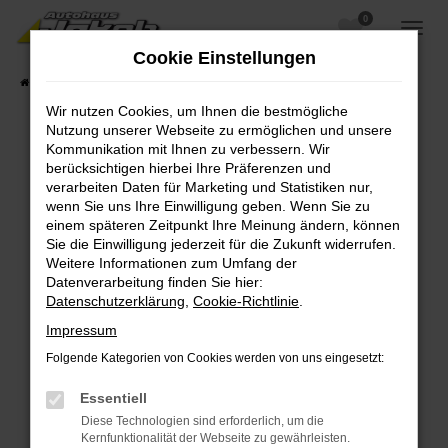
0
Zum
Hauptinhalt
Cookie Einstellungen
springen
Startseite
Fahrzeugangebote
Fahrzeugsuche
Wir nutzen Cookies, um Ihnen die bestmögliche
Nutzung unserer Webseite zu ermöglichen und unsere
Kommunikation mit Ihnen zu verbessern. Wir
berücksichtigen hierbei Ihre Präferenzen und
Fehler: Network Error
verarbeiten Daten für Marketing und Statistiken nur,
wenn Sie uns Ihre Einwilligung geben. Wenn Sie zu
Beim Laden ist ein Fehler aufgetreten.
einem späteren Zeitpunkt Ihre Meinung ändern, können
Hier sind ein paar Tipps, die dir helfen können:
Sie die Einwilligung jederzeit für die Zukunft widerrufen.
Weitere Informationen zum Umfang der
Überprüfe deine Firewall und deine
Datenverarbeitung finden Sie hier:
Internetverbindung.
Datenschutzerklärung
,
Cookie-Richtlinie
.
Laden andere Webseiten, zum Beispiel deine
Impressum
Suchmaschine?
Folgende Kategorien von Cookies werden von uns eingesetzt:
Prüfe deine Browsererweiterungen.
Manche Erweiterungen, wie Werbeblocker,
Essentiell
können das Laden bestimmter Seiten
Diese Technologien sind erforderlich, um die
verhindern. Funktioniert die Seite in einem
Kernfunktionalität der Webseite zu gewährleisten.