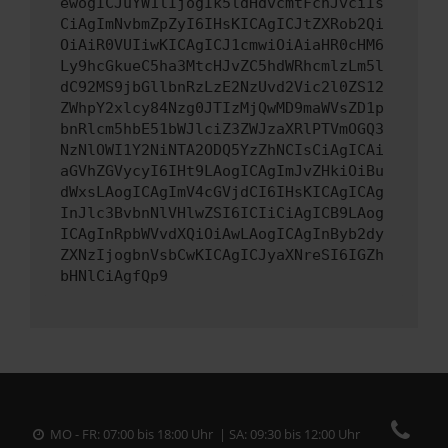
ewogICJuYW1lIjogIk5ldHdvcmtFcnJvciIs
CiAgImNvbmZpZyI6IHsKICAgICJtZXRob2Qi
OiAiR0VUIiwKICAgICJ1cmwiOiAiaHR0cHM6
Ly9hcGkueC5ha3MtcHJvZC5hdWRhcmlzLm5l
dC92MS9jbGllbnRzLzE2NzUvd2Vic2l0ZS12
ZWhpY2xlcy84Nzg0JTIzMjQwMD9maWVsZD1p
bnRlcm5hbE51bWJlciZ3ZWJzaXRlPTVmOGQ3
NzNlOWI1Y2NiNTA2ODQ5YzZhNCIsCiAgICAi
aGVhZGVycyI6IHt9LAogICAgImJvZHkiOiBu
dWxsLAogICAgImV4cGVjdCI6IHsKICAgICAg
InJlc3BvbnNlVHlwZSI6ICIiCiAgICB9LAog
ICAgInRpbWVvdXQiOiAwLAogICAgInByb2dy
ZXNzIjogbnVsbCwKICAgICJyaXNreSI6IGZh
bHNlCiAgfQp9
MO - FR: 07:00 bis 18:00 Uhr | SA: 09:30 bis 12:00 Uhr