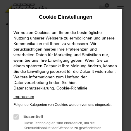
0
Zum
Hauptinhalt
Cookie Einstellungen
springen
Startseite
Fahrzeugangebote
Fahrzeugsuche
Wir nutzen Cookies, um Ihnen die bestmögliche
Nutzung unserer Webseite zu ermöglichen und unsere
Kommunikation mit Ihnen zu verbessern. Wir
berücksichtigen hierbei Ihre Präferenzen und
Fehler: Network Error
verarbeiten Daten für Marketing und Statistiken nur,
wenn Sie uns Ihre Einwilligung geben. Wenn Sie zu
Beim Laden ist ein Fehler aufgetreten.
einem späteren Zeitpunkt Ihre Meinung ändern, können
Hier sind ein paar Tipps, die dir helfen können:
Sie die Einwilligung jederzeit für die Zukunft widerrufen.
Weitere Informationen zum Umfang der
Überprüfe deine Firewall und deine
Datenverarbeitung finden Sie hier:
Internetverbindung.
Datenschutzerklärung
,
Cookie-Richtlinie
.
Laden andere Webseiten, zum Beispiel deine
Impressum
Suchmaschine?
Folgende Kategorien von Cookies werden von uns eingesetzt:
Prüfe deine Browsererweiterungen.
Manche Erweiterungen, wie Werbeblocker,
Essentiell
können das Laden bestimmter Seiten
Diese Technologien sind erforderlich, um die
verhindern. Funktioniert die Seite in einem
Kernfunktionalität der Webseite zu gewährleisten.