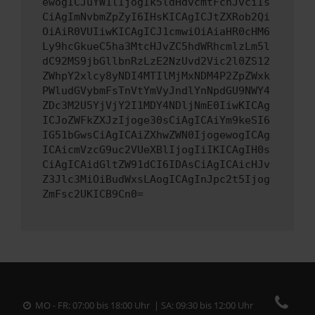
ewogICJuYW1lIjogIk5ldHdvcmtFcnJvciIs
CiAgImNvbmZpZyI6IHsKICAgICJtZXRob2Qi
OiAiR0VUIiwKICAgICJ1cmwiOiAiaHR0cHM6
Ly9hcGkueC5ha3MtcHJvZC5hdWRhcmlzLm5l
dC92MS9jbGllbnRzLzE2NzUvd2Vic2l0ZS12
ZWhpY2xlcy8yNDI4MTIlMjMxNDM4P2ZpZWxk
PWludGVybmFsTnVtYmVyJndlYnNpdGU9NWY4
ZDc3M2U5YjVjY2I1MDY4NDljNmE0IiwKICAg
ICJoZWFkZXJzIjoge30sCiAgICAiYm9keSI6
IG51bGwsCiAgICAiZXhwZWN0IjogewogICAg
ICAicmVzcG9uc2VUeXBlIjogIiIKICAgIH0s
CiAgICAidGltZW91dCI6IDAsCiAgICAicHJv
Z3Jlc3MiOiBudWxsLAogICAgInJpc2t5Ijog
ZmFsc2UKICB9Cn0=
MO - FR: 07:00 bis 18:00 Uhr | SA: 09:30 bis 12:00 Uhr