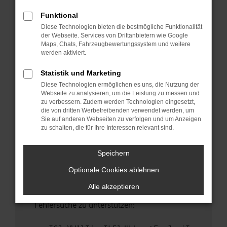
anderen Browser oder in einem privaten
Fenster?
Funktional
Diese Technologien bieten die bestmögliche Funktionalität
Starte dein Gerät neu.
der Webseite. Services von Drittanbietern wie Google
Das kann manchmal helfen, vorübergehende
Maps, Chats, Fahrzeugbewertungssystem und weitere
Probleme zu beheben.
werden aktiviert.
Stelle sicher, dass dein Browser und dein
Statistik und Marketing
Betriebssystem auf dem neuesten Stand
Diese Technologien ermöglichen es uns, die Nutzung der
sind.
Webseite zu analysieren, um die Leistung zu messen und
Veraltete Software birgt nicht nur ein
zu verbessern. Zudem werden Technologien eingesetzt,
Sicherheitsrisiko, sondern kann auch dazu
die von dritten Werbetreibenden verwendet werden, um
Sie auf anderen Webseiten zu verfolgen und um Anzeigen
führen, dass bestimmte Funktionen nicht mehr
zu schalten, die für Ihre Interessen relevant sind.
unterstützt werden.
Wende dich an den Webseitenbetreiber.
Speichern
Wenn du alle oben genannten Schritte versucht
Optionale Cookies ablehnen
hast, kontaktiere uns bitte. Wir werden
versuchen, das Problem zu beheben. Du kannst
Alle akzeptieren
uns diesen Text schicken, um uns bei der
Fehlersuche zu unterstützen: