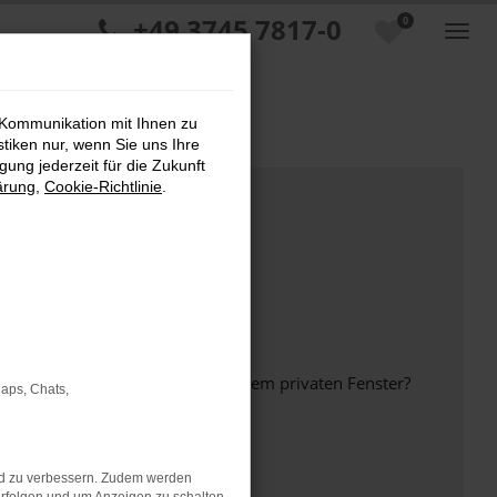
+49 3745 7817-0
0
 Kommunikation mit Ihnen zu
stiken nur, wenn Sie uns Ihre
ung jederzeit für die Zukunft
ärung
,
Cookie-Richtlinie
.
inem anderen Browser oder in einem privaten Fenster?
Maps, Chats,
nd zu verbessern. Zudem werden