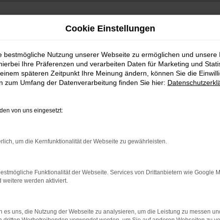
Cookie Einstellungen
ie bestmögliche Nutzung unserer Webseite zu ermöglichen und unsere
hierbei Ihre Präferenzen und verarbeiten Daten für Marketing und Stati
einem späteren Zeitpunkt Ihre Meinung ändern, können Sie die Einwillig
en zum Umfang der Datenverarbeitung finden Sie hier:
Datenschutzerkl
en von uns eingesetzt:
indung.
rlich, um die Kernfunktionalität der Webseite zu gewährleisten.
hine?
aden bestimmter Seiten verhindern. Funktioniert die Seite in e
estmögliche Funktionalität der Webseite. Services von Drittanbietern wie Google 
eitere werden aktiviert.
 zu beheben.
bssystem auf dem neuesten Stand sind.
 es uns, die Nutzung der Webseite zu analysieren, um die Leistung zu messen u