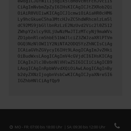
ewogICJuYW1lIjogIk5ldHdvcmtFcnJvciIs
CiAgImNvbmZpZyI6IHsKICAgICJtZXRob2Qi
OiAiR0VUIiwKICAgICJ1cmwiOiAiaHR0cHM6
Ly9hcGkueC5ha3MtcHJvZC5hdWRhcmlzLm5l
dC92MS9jbGllbnRzLzE2NzUvd2Vic2l0ZS12
ZWhpY2xlcy9ULjUwNzMwJTIzMTcyNj9maWVs
ZD1pbnRlcm5hbE51bWJlciZ3ZWJzaXRlPTVm
OGQ3NzNlOWI1Y2NiNTA2ODQ5YzZhNCIsCiAg
ICAiaGVhZGVycyI6IHt9LAogICAgImJvZHki
OiBudWxsLAogICAgImV4cGVjdCI6IHsKICAg
ICAgInJlc3BvbnNlVHlwZSI6ICIiCiAgICB9
LAogICAgInRpbWVvdXQiOiAwLAogICAgInBy
b2dyZXNzIjogbnVsbCwKICAgICJyaXNreSI6
IGZhbHNlCiAgfQp9
MO - FR: 07:00 bis 18:00 Uhr | SA: 09:30 bis 12:00 Uhr