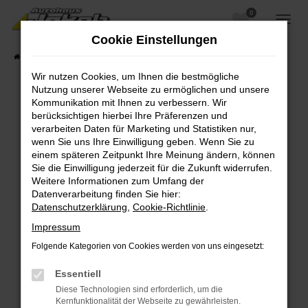
0
Zum
Hauptinhalt
Cookie Einstellungen
springen
Startseite
Fahrzeugangebote
Fahrzeugsuche
Wir nutzen Cookies, um Ihnen die bestmögliche
Nutzung unserer Webseite zu ermöglichen und unsere
Kommunikation mit Ihnen zu verbessern. Wir
berücksichtigen hierbei Ihre Präferenzen und
Fehler: Network Error
verarbeiten Daten für Marketing und Statistiken nur,
wenn Sie uns Ihre Einwilligung geben. Wenn Sie zu
Beim Laden ist ein Fehler aufgetreten.
einem späteren Zeitpunkt Ihre Meinung ändern, können
Hier sind ein paar Tipps, die dir helfen können:
Sie die Einwilligung jederzeit für die Zukunft widerrufen.
Weitere Informationen zum Umfang der
Überprüfe deine Firewall und deine
Datenverarbeitung finden Sie hier:
Internetverbindung.
Datenschutzerklärung
,
Cookie-Richtlinie
.
Laden andere Webseiten, zum Beispiel deine
Impressum
Suchmaschine?
Folgende Kategorien von Cookies werden von uns eingesetzt:
Prüfe deine Browsererweiterungen.
Manche Erweiterungen, wie Werbeblocker,
Essentiell
können das Laden bestimmter Seiten
Diese Technologien sind erforderlich, um die
verhindern. Funktioniert die Seite in einem
Kernfunktionalität der Webseite zu gewährleisten.