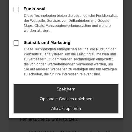
anderen Browser oder in einem privaten
Fenster?
Funktional
Diese Technologien bieten die bestmögliche Funktionalität
Starte dein Gerät neu.
der Webseite. Services von Drittanbietern wie Google
Das kann manchmal helfen, vorübergehende
Maps, Chats, Fahrzeugbewertungssystem und weitere
Probleme zu beheben.
werden aktiviert.
Stelle sicher, dass dein Browser und dein
Statistik und Marketing
Betriebssystem auf dem neuesten Stand
Diese Technologien ermöglichen es uns, die Nutzung der
sind.
Webseite zu analysieren, um die Leistung zu messen und
Veraltete Software birgt nicht nur ein
zu verbessern. Zudem werden Technologien eingesetzt,
Sicherheitsrisiko, sondern kann auch dazu
die von dritten Werbetreibenden verwendet werden, um
Sie auf anderen Webseiten zu verfolgen und um Anzeigen
führen, dass bestimmte Funktionen nicht mehr
zu schalten, die für Ihre Interessen relevant sind.
unterstützt werden.
Wende dich an den Webseitenbetreiber.
Speichern
Wenn du alle oben genannten Schritte versucht
Optionale Cookies ablehnen
hast, kontaktiere uns bitte. Wir werden
versuchen, das Problem zu beheben. Du kannst
Alle akzeptieren
uns diesen Text schicken, um uns bei der
Fehlersuche zu unterstützen: