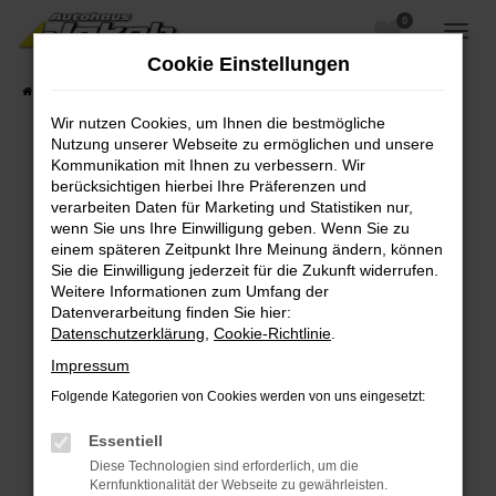
0
Zum
Hauptinhalt
Cookie Einstellungen
springen
Startseite
Fahrzeugangebote
Fahrzeugsuche
Wir nutzen Cookies, um Ihnen die bestmögliche
Nutzung unserer Webseite zu ermöglichen und unsere
Kommunikation mit Ihnen zu verbessern. Wir
berücksichtigen hierbei Ihre Präferenzen und
Fehler: Network Error
verarbeiten Daten für Marketing und Statistiken nur,
wenn Sie uns Ihre Einwilligung geben. Wenn Sie zu
Beim Laden ist ein Fehler aufgetreten.
einem späteren Zeitpunkt Ihre Meinung ändern, können
Hier sind ein paar Tipps, die dir helfen können:
Sie die Einwilligung jederzeit für die Zukunft widerrufen.
Weitere Informationen zum Umfang der
Überprüfe deine Firewall und deine
Datenverarbeitung finden Sie hier:
Internetverbindung.
Datenschutzerklärung
,
Cookie-Richtlinie
.
Laden andere Webseiten, zum Beispiel deine
Impressum
Suchmaschine?
Folgende Kategorien von Cookies werden von uns eingesetzt:
Prüfe deine Browsererweiterungen.
Manche Erweiterungen, wie Werbeblocker,
Essentiell
können das Laden bestimmter Seiten
Diese Technologien sind erforderlich, um die
verhindern. Funktioniert die Seite in einem
Kernfunktionalität der Webseite zu gewährleisten.