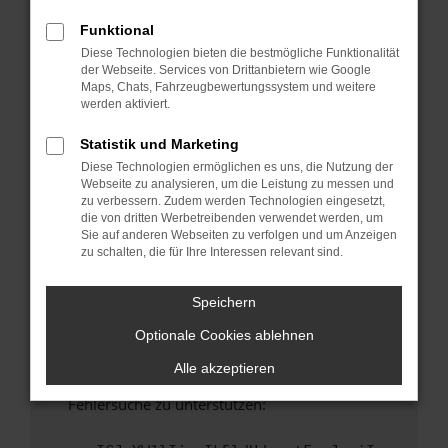
anderen Browser oder in einem privaten
Fenster?
Funktional
Diese Technologien bieten die bestmögliche Funktionalität
Starte dein Gerät neu.
der Webseite. Services von Drittanbietern wie Google
Das kann manchmal helfen, vorübergehende
Maps, Chats, Fahrzeugbewertungssystem und weitere
Probleme zu beheben.
werden aktiviert.
Stelle sicher, dass dein Browser und dein
Statistik und Marketing
Betriebssystem auf dem neuesten Stand
Diese Technologien ermöglichen es uns, die Nutzung der
sind.
Webseite zu analysieren, um die Leistung zu messen und
Veraltete Software birgt nicht nur ein
zu verbessern. Zudem werden Technologien eingesetzt,
Sicherheitsrisiko, sondern kann auch dazu
die von dritten Werbetreibenden verwendet werden, um
Sie auf anderen Webseiten zu verfolgen und um Anzeigen
führen, dass bestimmte Funktionen nicht mehr
zu schalten, die für Ihre Interessen relevant sind.
unterstützt werden.
Wende dich an den Webseitenbetreiber.
Speichern
Wenn du alle oben genannten Schritte versucht
Optionale Cookies ablehnen
hast, kontaktiere uns bitte. Wir werden
versuchen, das Problem zu beheben. Du kannst
Alle akzeptieren
uns diesen Text schicken, um uns bei der
Fehlersuche zu unterstützen: