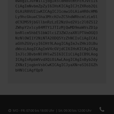
ewogICJuYW1lIjogIk5ldHdvcmtFcnJvciIs
CiAgImNvbmZpZyI6IHsKICAgICJtZXRob2Qi
OiAiR0VUIiwKICAgICJ1cmwiOiAiaHR0cHM6
Ly9hcGkueC5ha3MtcHJvZC5hdWRhcmlzLm5l
dC92MS9jbGllbnRzLzE2NzUvd2Vic2l0ZS12
ZWhpY2xlcy84MTY1JTIzMjQwMD9maWVsZD1p
bnRlcm5hbE51bWJlciZ3ZWJzaXRlPTVmOGQ3
NzNlOWI1Y2NiNTA2ODQ5YzZhNCIsCiAgICAi
aGVhZGVycyI6IHt9LAogICAgImJvZHkiOiBu
dWxsLAogICAgImV4cGVjdCI6IHsKICAgICAg
InJlc3BvbnNlVHlwZSI6ICIiCiAgICB9LAog
ICAgInRpbWVvdXQiOiAwLAogICAgInByb2dy
ZXNzIjogbnVsbCwKICAgICJyaXNreSI6IGZh
bHNlCiAgfQp9
MO - FR: 07:00 bis 18:00 Uhr | SA: 09:30 bis 12:00 Uhr