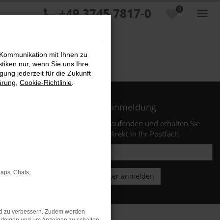
+49 3745 7817-0
0
 Kommunikation mit Ihnen zu
stiken nur, wenn Sie uns Ihre
ung jederzeit für die Zukunft
ärung
,
Cookie-Richtlinie
.
Newsletteranmeldung
Bleiben Sie stets auf dem Laufenden und erhalten Sie
Benachrichtigungen direkt in Ihr Postfach.
Maps, Chats,
nd zu verbessern. Zudem werden