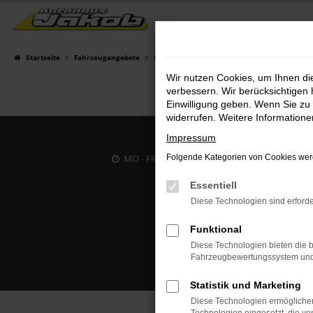
Zum
Hauptinhalt
springen
Startseite
Fahrzeugangebote
Fahrzeugsuche
Wir nutzen Cookies, um Ihnen d
verbessern. Wir berücksichtigen 
Einwilligung geben. Wenn Sie zu 
widerrufen. Weitere Information
Impressum
MO - FR: 07:00 bis 18:00 Uhr | SA: 09:30 bis 12
Folgende Kategorien von Cookies werd
Essentiell
Diese Technologien sind erforde
Funktional
Diese Technologien bieten die b
Fahrzeugbewertungssystem und w
Statistik und Marketing
Diese Technologien ermöglichen