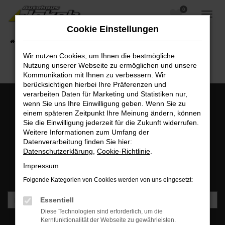
0
Zum
Hauptinhalt
Cookie Einstellungen
springen
Startseite
Fahrzeugangebote
Fahrzeugsuche
Wir nutzen Cookies, um Ihnen die bestmögliche
Nutzung unserer Webseite zu ermöglichen und unsere
Kommunikation mit Ihnen zu verbessern. Wir
berücksichtigen hierbei Ihre Präferenzen und
verarbeiten Daten für Marketing und Statistiken nur,
wenn Sie uns Ihre Einwilligung geben. Wenn Sie zu
einem späteren Zeitpunkt Ihre Meinung ändern, können
MO - FR: 07:00 bis 18:00 Uhr | SA: 09:30 bis 12:00 Uhr
Sie die Einwilligung jederzeit für die Zukunft widerrufen.
+49 3745 7817-0
Weitere Informationen zum Umfang der
Datenverarbeitung finden Sie hier:
Datenschutzerklärung
,
Cookie-Richtlinie
.
Newsletteranmeldung
Impressum
Bleiben Sie stets auf dem Laufenden und erhalten Sie
Benachrichtigungen direkt in Ihr Postfach.
Folgende Kategorien von Cookies werden von uns eingesetzt:
Essentiell
Diese Technologien sind erforderlich, um die
Kernfunktionalität der Webseite zu gewährleisten.