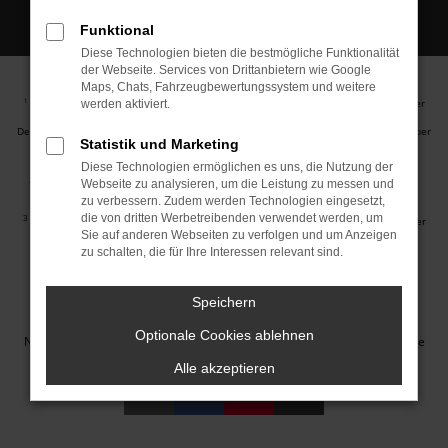
Funktional
Diese Technologien bieten die bestmögliche Funktionalität
der Webseite. Services von Drittanbietern wie Google
Maps, Chats, Fahrzeugbewertungssystem und weitere
Ehemaliger Neupreis (Unverbindliche Preisempfehlung des Herstellers am Tag der
1
werden aktiviert.
Erstzulassung).
Der errechnete Preisvorteil sowie die angegebene Ersparnis errechnet sich gegenüber
Statistik und Marketing
der ehemaligen unverbindlichen Preisempfehlung des Herstellers am Tag der
Erstzulassung (Neupreis).
Diese Technologien ermöglichen es uns, die Nutzung der
2
Hierbei handelt es sich um ein Finanzierungs-Angebot. Preise sind Bruttopreise.
Webseite zu analysieren, um die Leistung zu messen und
Irrtümer vorbehalten.
zu verbessern. Zudem werden Technologien eingesetzt,
die von dritten Werbetreibenden verwendet werden, um
3
Hierbei handelt es sich um ein Leasing-Angebot. Preise sind Bruttopreise. Irrtümer
Sie auf anderen Webseiten zu verfolgen und um Anzeigen
vorbehalten.
zu schalten, die für Ihre Interessen relevant sind.
Impressum
Datenschutz
Barrierefreiheit
Cookie Einstellungen
Speichern
© 2026 Autohaus Jakob GmbH | Neustädter Straße 1 | DE-08223
Optionale Cookies ablehnen
Neustadt/Vogtland | info@autohausjakob.de |
Webdesign by audaris.de
Alle akzeptieren