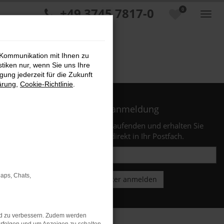
+49 3745 7817-0
0
 Kommunikation mit Ihnen zu
stiken nur, wenn Sie uns Ihre
ung jederzeit für die Zukunft
ärung
,
Cookie-Richtlinie
.
Newsletteranmeldung
Bleiben Sie stets auf dem Laufenden und erhalten Sie
Benachrichtigungen direkt in Ihr Postfach.
Maps, Chats,
nd zu verbessern. Zudem werden