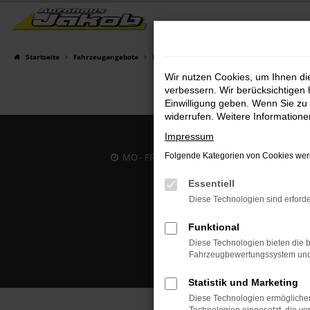
Zum
Hauptinhalt
springen
Startseite
Fahrzeugangebote
Fahrzeugsuche
Wir nutzen Cookies, um Ihnen d
verbessern. Wir berücksichtigen 
Einwilligung geben. Wenn Sie zu 
widerrufen. Weitere Information
Impressum
MO - FR: 07:00 bis 18:00 Uhr | SA: 09:30 bis 12
Folgende Kategorien von Cookies werd
Essentiell
Diese Technologien sind erforde
Funktional
Diese Technologien bieten die b
Fahrzeugbewertungssystem und w
Statistik und Marketing
Diese Technologien ermöglichen