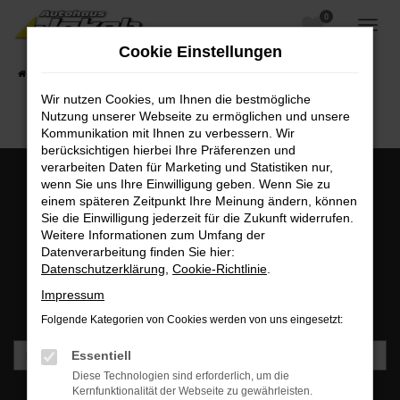
0
Zum
Hauptinhalt
Cookie Einstellungen
springen
Startseite
Fahrzeugangebote
Fahrzeugsuche
Wir nutzen Cookies, um Ihnen die bestmögliche
Nutzung unserer Webseite zu ermöglichen und unsere
Kommunikation mit Ihnen zu verbessern. Wir
berücksichtigen hierbei Ihre Präferenzen und
verarbeiten Daten für Marketing und Statistiken nur,
wenn Sie uns Ihre Einwilligung geben. Wenn Sie zu
einem späteren Zeitpunkt Ihre Meinung ändern, können
MO - FR: 07:00 bis 18:00 Uhr | SA: 09:30 bis 12:00 Uhr
Sie die Einwilligung jederzeit für die Zukunft widerrufen.
+49 3745 7817-0
Weitere Informationen zum Umfang der
Datenverarbeitung finden Sie hier:
Datenschutzerklärung
,
Cookie-Richtlinie
.
Newsletteranmeldung
Impressum
Bleiben Sie stets auf dem Laufenden und erhalten Sie
Benachrichtigungen direkt in Ihr Postfach.
Folgende Kategorien von Cookies werden von uns eingesetzt:
Essentiell
Diese Technologien sind erforderlich, um die
Kernfunktionalität der Webseite zu gewährleisten.