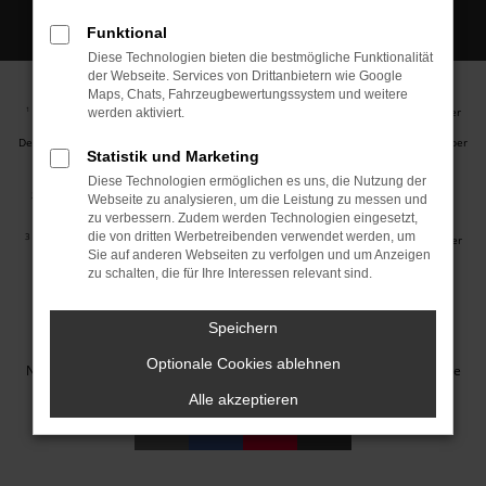
Funktional
Diese Technologien bieten die bestmögliche Funktionalität
der Webseite. Services von Drittanbietern wie Google
Maps, Chats, Fahrzeugbewertungssystem und weitere
Ehemaliger Neupreis (Unverbindliche Preisempfehlung des Herstellers am Tag der
1
werden aktiviert.
Erstzulassung).
Der errechnete Preisvorteil sowie die angegebene Ersparnis errechnet sich gegenüber
Statistik und Marketing
der ehemaligen unverbindlichen Preisempfehlung des Herstellers am Tag der
Erstzulassung (Neupreis).
Diese Technologien ermöglichen es uns, die Nutzung der
2
Hierbei handelt es sich um ein Finanzierungs-Angebot. Preise sind Bruttopreise.
Webseite zu analysieren, um die Leistung zu messen und
Irrtümer vorbehalten.
zu verbessern. Zudem werden Technologien eingesetzt,
die von dritten Werbetreibenden verwendet werden, um
3
Hierbei handelt es sich um ein Leasing-Angebot. Preise sind Bruttopreise. Irrtümer
Sie auf anderen Webseiten zu verfolgen und um Anzeigen
vorbehalten.
zu schalten, die für Ihre Interessen relevant sind.
Impressum
Datenschutz
Barrierefreiheit
Cookie Einstellungen
Speichern
© 2026 Autohaus Jakob GmbH | Neustädter Straße 1 | DE-08223
Optionale Cookies ablehnen
Neustadt/Vogtland | info@autohausjakob.de |
Webdesign by audaris.de
Alle akzeptieren