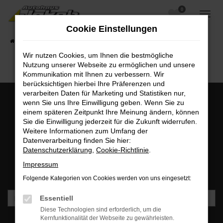
0
Zum
Hauptinhalt
Cookie Einstellungen
springen
Startseite
Fahrzeugangebote
Fahrzeugsuche
Wir nutzen Cookies, um Ihnen die bestmögliche
Nutzung unserer Webseite zu ermöglichen und unsere
Kommunikation mit Ihnen zu verbessern. Wir
berücksichtigen hierbei Ihre Präferenzen und
verarbeiten Daten für Marketing und Statistiken nur,
wenn Sie uns Ihre Einwilligung geben. Wenn Sie zu
einem späteren Zeitpunkt Ihre Meinung ändern, können
MO - FR: 07:00 bis 18:00 Uhr | SA: 09:30 bis 12:00 Uhr
Sie die Einwilligung jederzeit für die Zukunft widerrufen.
+49 3745 7817-0
Weitere Informationen zum Umfang der
Datenverarbeitung finden Sie hier:
Datenschutzerklärung
,
Cookie-Richtlinie
.
Newsletteranmeldung
Impressum
Bleiben Sie stets auf dem Laufenden und erhalten Sie
Benachrichtigungen direkt in Ihr Postfach.
Folgende Kategorien von Cookies werden von uns eingesetzt:
Essentiell
Diese Technologien sind erforderlich, um die
Kernfunktionalität der Webseite zu gewährleisten.