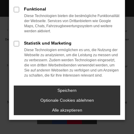
Funktional
Diese Technologien bieten die bestmögliche Funktionalität
der Webseite. Services von Drittanbietern wie Google
Maps, Chats, Fahrzeugbewertungssystem und weitere
Ehemaliger Neupreis (Unverbindliche Preisempfehlung des Herstellers am Tag der
1
werden aktiviert.
Erstzulassung).
Der errechnete Preisvorteil sowie die angegebene Ersparnis errechnet sich gegenüber
Statistik und Marketing
der ehemaligen unverbindlichen Preisempfehlung des Herstellers am Tag der
Erstzulassung (Neupreis).
Diese Technologien ermöglichen es uns, die Nutzung der
2
Hierbei handelt es sich um ein Finanzierungs-Angebot. Preise sind Bruttopreise.
Webseite zu analysieren, um die Leistung zu messen und
Irrtümer vorbehalten.
zu verbessern. Zudem werden Technologien eingesetzt,
die von dritten Werbetreibenden verwendet werden, um
3
Hierbei handelt es sich um ein Leasing-Angebot. Preise sind Bruttopreise. Irrtümer
Sie auf anderen Webseiten zu verfolgen und um Anzeigen
vorbehalten.
zu schalten, die für Ihre Interessen relevant sind.
Impressum
Datenschutz
Barrierefreiheit
Cookie Einstellungen
Speichern
© 2026 Autohaus Jakob GmbH | Neustädter Straße 1 | DE-08223
Optionale Cookies ablehnen
Neustadt/Vogtland | info@autohausjakob.de |
Webdesign by audaris.de
Alle akzeptieren