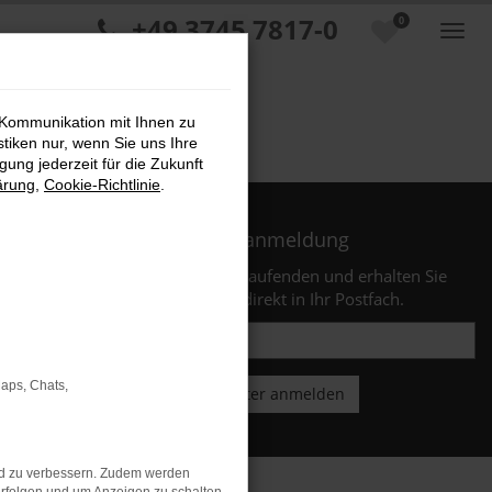
+49 3745 7817-0
0
 Kommunikation mit Ihnen zu
stiken nur, wenn Sie uns Ihre
ung jederzeit für die Zukunft
ärung
,
Cookie-Richtlinie
.
Newsletteranmeldung
Bleiben Sie stets auf dem Laufenden und erhalten Sie
Benachrichtigungen direkt in Ihr Postfach.
Maps, Chats,
nd zu verbessern. Zudem werden