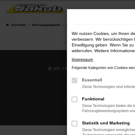
Zum
Hauptinhalt
springen
Startseite
Fahrzeugangebote
Fahrzeugsuche
Wir nutzen Cookies, um Ihnen d
verbessern. Wir berücksichtigen 
Einwilligung geben. Wenn Sie zu 
widerrufen. Weitere Information
Impressum
MO - FR: 07:00 bis 18:00 Uhr | SA: 09:30 bis 12
Folgende Kategorien von Cookies werd
Essentiell
Diese Technologien sind erforde
Funktional
Diese Technologien bieten die b
Fahrzeugbewertungssystem und w
Statistik und Marketing
Diese Technologien ermöglichen