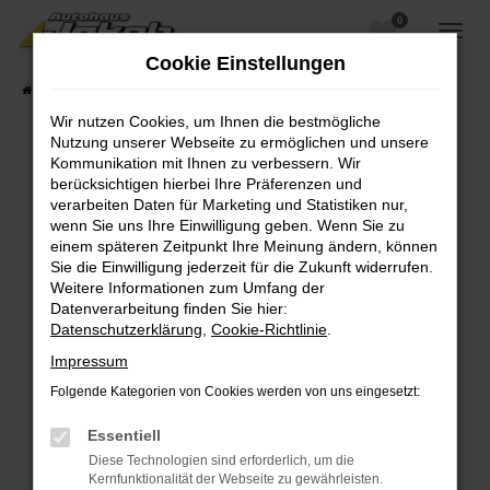
0
Zum
Hauptinhalt
Cookie Einstellungen
springen
Startseite
Fahrzeugangebote
Fahrzeugsuche
Wir nutzen Cookies, um Ihnen die bestmögliche
Nutzung unserer Webseite zu ermöglichen und unsere
Kommunikation mit Ihnen zu verbessern. Wir
berücksichtigen hierbei Ihre Präferenzen und
Fehler: Network Error
verarbeiten Daten für Marketing und Statistiken nur,
wenn Sie uns Ihre Einwilligung geben. Wenn Sie zu
Beim Laden ist ein Fehler aufgetreten.
einem späteren Zeitpunkt Ihre Meinung ändern, können
Hier sind ein paar Tipps, die dir helfen können:
Sie die Einwilligung jederzeit für die Zukunft widerrufen.
Weitere Informationen zum Umfang der
Überprüfe deine Firewall und deine
Datenverarbeitung finden Sie hier:
Internetverbindung.
Datenschutzerklärung
,
Cookie-Richtlinie
.
Laden andere Webseiten, zum Beispiel deine
Impressum
Suchmaschine?
Folgende Kategorien von Cookies werden von uns eingesetzt:
Prüfe deine Browsererweiterungen.
Manche Erweiterungen, wie Werbeblocker,
Essentiell
können das Laden bestimmter Seiten
Diese Technologien sind erforderlich, um die
verhindern. Funktioniert die Seite in einem
Kernfunktionalität der Webseite zu gewährleisten.