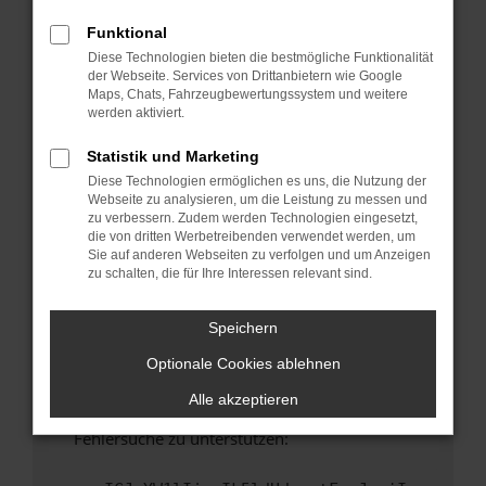
anderen Browser oder in einem privaten
Fenster?
Funktional
Diese Technologien bieten die bestmögliche Funktionalität
Starte dein Gerät neu.
der Webseite. Services von Drittanbietern wie Google
Das kann manchmal helfen, vorübergehende
Maps, Chats, Fahrzeugbewertungssystem und weitere
Probleme zu beheben.
werden aktiviert.
Stelle sicher, dass dein Browser und dein
Statistik und Marketing
Betriebssystem auf dem neuesten Stand
Diese Technologien ermöglichen es uns, die Nutzung der
sind.
Webseite zu analysieren, um die Leistung zu messen und
Veraltete Software birgt nicht nur ein
zu verbessern. Zudem werden Technologien eingesetzt,
Sicherheitsrisiko, sondern kann auch dazu
die von dritten Werbetreibenden verwendet werden, um
Sie auf anderen Webseiten zu verfolgen und um Anzeigen
führen, dass bestimmte Funktionen nicht mehr
zu schalten, die für Ihre Interessen relevant sind.
unterstützt werden.
Wende dich an den Webseitenbetreiber.
Speichern
Wenn du alle oben genannten Schritte versucht
Optionale Cookies ablehnen
hast, kontaktiere uns bitte. Wir werden
versuchen, das Problem zu beheben. Du kannst
Alle akzeptieren
uns diesen Text schicken, um uns bei der
Fehlersuche zu unterstützen: