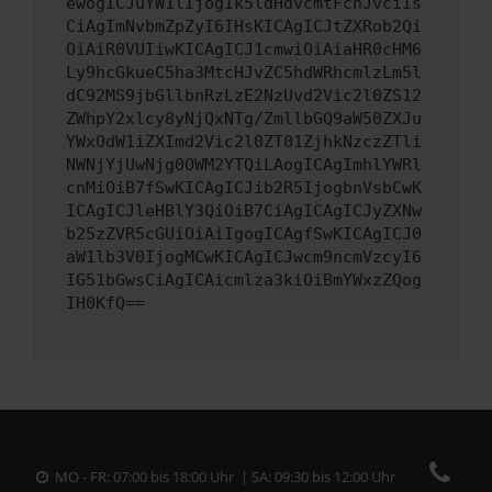
ewogICJuYW1lIjogIk5ldHdvcmtFcnJvciIs
CiAgImNvbmZpZyI6IHsKICAgICJtZXRob2Qi
OiAiR0VUIiwKICAgICJ1cmwiOiAiaHR0cHM6
Ly9hcGkueC5ha3MtcHJvZC5hdWRhcmlzLm5l
dC92MS9jbGllbnRzLzE2NzUvd2Vic2l0ZS12
ZWhpY2xlcy8yNjQxNTg/ZmllbGQ9aW50ZXJu
YWxOdW1iZXImd2Vic2l0ZT01ZjhkNzczZTli
NWNjYjUwNjg0OWM2YTQiLAogICAgImhlYWRl
cnMiOiB7fSwKICAgICJib2R5IjogbnVsbCwK
ICAgICJleHBlY3QiOiB7CiAgICAgICJyZXNw
b25zZVR5cGUiOiAiIgogICAgfSwKICAgICJ0
aW1lb3V0IjogMCwKICAgICJwcm9ncmVzcyI6
IG51bGwsCiAgICAicmlza3kiOiBmYWxzZQog
IH0KfQ==
MO - FR: 07:00 bis 18:00 Uhr | SA: 09:30 bis 12:00 Uhr