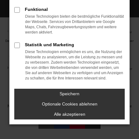
Funktional
Diese Technologien bieten die bestmögliche Funktionalität
der Webseite. Services von Drittanbietern wie Google
Maps, Chats, Fahrzeugbewertungssystem und weitere
Ehemaliger Neupreis (Unverbindliche Preisempfehlung des Herstellers am Tag der
1
werden aktiviert.
Erstzulassung).
Der errechnete Preisvorteil sowie die angegebene Ersparnis errechnet sich gegenüber
Statistik und Marketing
der ehemaligen unverbindlichen Preisempfehlung des Herstellers am Tag der
Erstzulassung (Neupreis).
Diese Technologien ermöglichen es uns, die Nutzung der
2
Hierbei handelt es sich um ein Finanzierungs-Angebot. Preise sind Bruttopreise.
Webseite zu analysieren, um die Leistung zu messen und
Irrtümer vorbehalten.
zu verbessern. Zudem werden Technologien eingesetzt,
die von dritten Werbetreibenden verwendet werden, um
3
Hierbei handelt es sich um ein Leasing-Angebot. Preise sind Bruttopreise. Irrtümer
Sie auf anderen Webseiten zu verfolgen und um Anzeigen
vorbehalten.
zu schalten, die für Ihre Interessen relevant sind.
Impressum
Datenschutz
Barrierefreiheit
Cookie Einstellungen
Speichern
© 2026 Autohaus Jakob GmbH | Neustädter Straße 1 | DE-08223
Optionale Cookies ablehnen
Neustadt/Vogtland | info@autohausjakob.de |
Webdesign by audaris.de
Alle akzeptieren