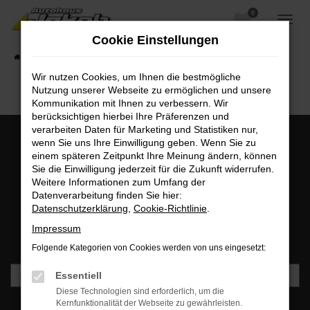
0
Zum
Hauptinhalt
Cookie Einstellungen
springen
Startseite
Fahrzeugangebote
Fahrzeugsuche
Wir nutzen Cookies, um Ihnen die bestmögliche
Nutzung unserer Webseite zu ermöglichen und unsere
Kommunikation mit Ihnen zu verbessern. Wir
berücksichtigen hierbei Ihre Präferenzen und
verarbeiten Daten für Marketing und Statistiken nur,
wenn Sie uns Ihre Einwilligung geben. Wenn Sie zu
einem späteren Zeitpunkt Ihre Meinung ändern, können
MO - FR: 07:00 bis 18:00 Uhr | SA: 09:30 bis 12:00 Uhr
Sie die Einwilligung jederzeit für die Zukunft widerrufen.
+49 3745 7817-0
Weitere Informationen zum Umfang der
Datenverarbeitung finden Sie hier:
Datenschutzerklärung
,
Cookie-Richtlinie
.
Newsletteranmeldung
Impressum
Bleiben Sie stets auf dem Laufenden und erhalten Sie
Benachrichtigungen direkt in Ihr Postfach.
Folgende Kategorien von Cookies werden von uns eingesetzt:
Essentiell
Diese Technologien sind erforderlich, um die
Kernfunktionalität der Webseite zu gewährleisten.