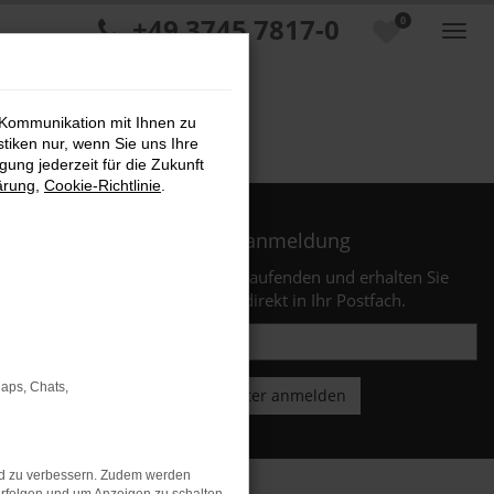
+49 3745 7817-0
0
 Kommunikation mit Ihnen zu
stiken nur, wenn Sie uns Ihre
ung jederzeit für die Zukunft
ärung
,
Cookie-Richtlinie
.
Newsletteranmeldung
Bleiben Sie stets auf dem Laufenden und erhalten Sie
Benachrichtigungen direkt in Ihr Postfach.
Maps, Chats,
nd zu verbessern. Zudem werden