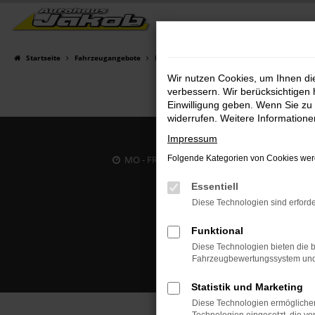
Zum
Hauptinhalt
springen
Startseite
Fahrzeugangebote
Fahrzeugsuche
Wir nutzen Cookies, um Ihnen d
verbessern. Wir berücksichtigen 
Einwilligung geben. Wenn Sie zu 
widerrufen. Weitere Information
Impressum
MO - FR: 07:00 bis 18:00 Uhr | SA: 09:30 bis 12
Folgende Kategorien von Cookies werd
Essentiell
Diese Technologien sind erforde
Funktional
Diese Technologien bieten die b
Fahrzeugbewertungssystem und w
Statistik und Marketing
Diese Technologien ermöglichen