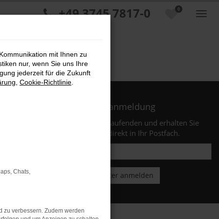
+49 3745 7817-0
0
 Kommunikation mit Ihnen zu
stiken nur, wenn Sie uns Ihre
ung jederzeit für die Zukunft
ärung
,
Cookie-Richtlinie
.
Newsletteranmeldung
Bleiben Sie stets auf dem Laufenden und erhalten Sie
Benachrichtigungen direkt in Ihr Postfach.
Maps, Chats,
nd zu verbessern. Zudem werden