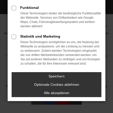
Funktional
Diese Technologien bieten die bestmögliche Funktionalität
der Webseite. Services von Drittanbietern wie Google
Maps, Chats, Fahrzeugbewertungssystem und weitere
Ehemaliger Neupreis (Unverbindliche Preisempfehlung des Herstellers am Tag der
1
werden aktiviert.
Erstzulassung).
Der errechnete Preisvorteil sowie die angegebene Ersparnis errechnet sich gegenüber
Statistik und Marketing
der ehemaligen unverbindlichen Preisempfehlung des Herstellers am Tag der
Erstzulassung (Neupreis).
Diese Technologien ermöglichen es uns, die Nutzung der
2
Hierbei handelt es sich um ein Finanzierungs-Angebot. Preise sind Bruttopreise.
Webseite zu analysieren, um die Leistung zu messen und
Irrtümer vorbehalten.
zu verbessern. Zudem werden Technologien eingesetzt,
die von dritten Werbetreibenden verwendet werden, um
3
Hierbei handelt es sich um ein Leasing-Angebot. Preise sind Bruttopreise. Irrtümer
Sie auf anderen Webseiten zu verfolgen und um Anzeigen
vorbehalten.
zu schalten, die für Ihre Interessen relevant sind.
Impressum
Datenschutz
Barrierefreiheit
Cookie Einstellungen
Speichern
© 2026 Autohaus Jakob GmbH | Neustädter Straße 1 | DE-08223
Optionale Cookies ablehnen
Neustadt/Vogtland | info@autohausjakob.de |
Webdesign by audaris.de
Alle akzeptieren