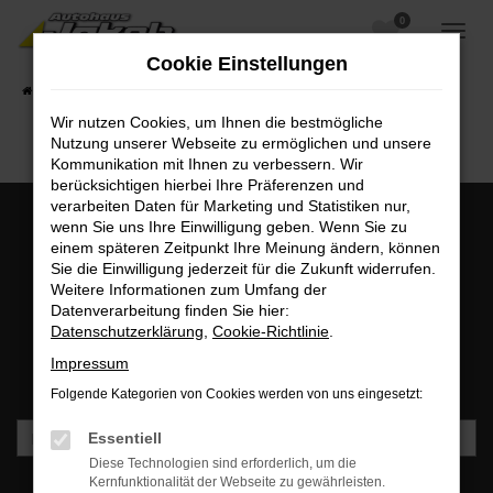
0
Zum
Hauptinhalt
Cookie Einstellungen
springen
Startseite
Fahrzeugangebote
Fahrzeugsuche
Wir nutzen Cookies, um Ihnen die bestmögliche
Nutzung unserer Webseite zu ermöglichen und unsere
Kommunikation mit Ihnen zu verbessern. Wir
berücksichtigen hierbei Ihre Präferenzen und
verarbeiten Daten für Marketing und Statistiken nur,
wenn Sie uns Ihre Einwilligung geben. Wenn Sie zu
einem späteren Zeitpunkt Ihre Meinung ändern, können
MO - FR: 07:00 bis 18:00 Uhr | SA: 09:30 bis 12:00 Uhr
Sie die Einwilligung jederzeit für die Zukunft widerrufen.
+49 3745 7817-0
Weitere Informationen zum Umfang der
Datenverarbeitung finden Sie hier:
Datenschutzerklärung
,
Cookie-Richtlinie
.
Newsletteranmeldung
Impressum
Bleiben Sie stets auf dem Laufenden und erhalten Sie
Benachrichtigungen direkt in Ihr Postfach.
Folgende Kategorien von Cookies werden von uns eingesetzt:
Essentiell
Diese Technologien sind erforderlich, um die
Kernfunktionalität der Webseite zu gewährleisten.