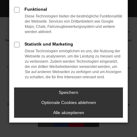
Funktional
Diese Technologien bieten die bestmögliche Funktionalität
der Webseite. Services von Drittanbietern wie Google
Maps, Chats, Fahrzeugbewertungssystem und weitere
Ehemaliger Neupreis (Unverbindliche Preisempfehlung des Herstellers am Tag der
1
werden aktiviert.
Erstzulassung).
Der errechnete Preisvorteil sowie die angegebene Ersparnis errechnet sich gegenüber
Statistik und Marketing
der ehemaligen unverbindlichen Preisempfehlung des Herstellers am Tag der
Erstzulassung (Neupreis).
Diese Technologien ermöglichen es uns, die Nutzung der
2
Hierbei handelt es sich um ein Finanzierungs-Angebot. Preise sind Bruttopreise.
Webseite zu analysieren, um die Leistung zu messen und
Irrtümer vorbehalten.
zu verbessern. Zudem werden Technologien eingesetzt,
die von dritten Werbetreibenden verwendet werden, um
3
Hierbei handelt es sich um ein Leasing-Angebot. Preise sind Bruttopreise. Irrtümer
Sie auf anderen Webseiten zu verfolgen und um Anzeigen
vorbehalten.
zu schalten, die für Ihre Interessen relevant sind.
Impressum
Datenschutz
Barrierefreiheit
Cookie Einstellungen
Speichern
© 2026 Autohaus Jakob GmbH | Neustädter Straße 1 | DE-08223
Optionale Cookies ablehnen
Neustadt/Vogtland | info@autohausjakob.de |
Webdesign by audaris.de
Alle akzeptieren