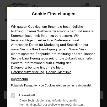
0
Zum
Hauptinhalt
Cookie Einstellungen
springen
Startseite
Fahrzeugangebote
Fahrzeugsuche
Wir nutzen Cookies, um Ihnen die bestmögliche
Nutzung unserer Webseite zu ermöglichen und unsere
Kommunikation mit Ihnen zu verbessern. Wir
berücksichtigen hierbei Ihre Präferenzen und
verarbeiten Daten für Marketing und Statistiken nur,
wenn Sie uns Ihre Einwilligung geben. Wenn Sie zu
einem späteren Zeitpunkt Ihre Meinung ändern, können
MO - FR: 07:00 bis 18:00 Uhr | SA: 09:30 bis 12:00 Uhr
Sie die Einwilligung jederzeit für die Zukunft widerrufen.
+49 3745 7817-0
Weitere Informationen zum Umfang der
Datenverarbeitung finden Sie hier:
Datenschutzerklärung
,
Cookie-Richtlinie
.
Newsletteranmeldung
Impressum
Bleiben Sie stets auf dem Laufenden und erhalten Sie
Benachrichtigungen direkt in Ihr Postfach.
Folgende Kategorien von Cookies werden von uns eingesetzt:
Essentiell
Diese Technologien sind erforderlich, um die
Kernfunktionalität der Webseite zu gewährleisten.