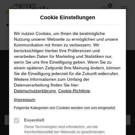
0
Zum
Hauptinhalt
Cookie Einstellungen
springen
Startseite
Fahrzeugangebote
Fahrzeugsuche
Wir nutzen Cookies, um Ihnen die bestmögliche
Nutzung unserer Webseite zu ermöglichen und unsere
Kommunikation mit Ihnen zu verbessern. Wir
berücksichtigen hierbei Ihre Präferenzen und
verarbeiten Daten für Marketing und Statistiken nur,
wenn Sie uns Ihre Einwilligung geben. Wenn Sie zu
einem späteren Zeitpunkt Ihre Meinung ändern, können
MO - FR: 07:00 bis 18:00 Uhr | SA: 09:30 bis 12:00 Uhr
Sie die Einwilligung jederzeit für die Zukunft widerrufen.
+49 3745 7817-0
Weitere Informationen zum Umfang der
Datenverarbeitung finden Sie hier:
Datenschutzerklärung
,
Cookie-Richtlinie
.
Newsletteranmeldung
Impressum
Bleiben Sie stets auf dem Laufenden und erhalten Sie
Benachrichtigungen direkt in Ihr Postfach.
Folgende Kategorien von Cookies werden von uns eingesetzt:
Essentiell
Diese Technologien sind erforderlich, um die
Kernfunktionalität der Webseite zu gewährleisten.