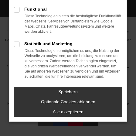
Funktional
Diese Technologien bieten die bestmögliche Funktionalität
der Webseite. Services von Drittanbietern wie Google
Maps, Chats, Fahrzeugbewertungssystem und weitere
Ehemaliger Neupreis (Unverbindliche Preisempfehlung des Herstellers am Tag der
1
werden aktiviert.
Erstzulassung).
Der errechnete Preisvorteil sowie die angegebene Ersparnis errechnet sich gegenüber
Statistik und Marketing
der ehemaligen unverbindlichen Preisempfehlung des Herstellers am Tag der
Erstzulassung (Neupreis).
Diese Technologien ermöglichen es uns, die Nutzung der
2
Hierbei handelt es sich um ein Finanzierungs-Angebot. Preise sind Bruttopreise.
Webseite zu analysieren, um die Leistung zu messen und
Irrtümer vorbehalten.
zu verbessern. Zudem werden Technologien eingesetzt,
die von dritten Werbetreibenden verwendet werden, um
3
Hierbei handelt es sich um ein Leasing-Angebot. Preise sind Bruttopreise. Irrtümer
Sie auf anderen Webseiten zu verfolgen und um Anzeigen
vorbehalten.
zu schalten, die für Ihre Interessen relevant sind.
Impressum
Datenschutz
Barrierefreiheit
Cookie Einstellungen
Speichern
© 2026 Autohaus Jakob GmbH | Neustädter Straße 1 | DE-08223
Optionale Cookies ablehnen
Neustadt/Vogtland | info@autohausjakob.de |
Webdesign by audaris.de
Alle akzeptieren