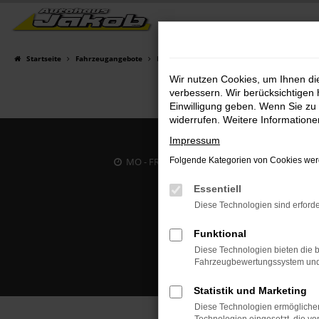
Zum
Hauptinhalt
springen
Startseite
Fahrzeugangebote
Fahrzeugsuche
Wir nutzen Cookies, um Ihnen d
verbessern. Wir berücksichtigen 
Einwilligung geben. Wenn Sie zu 
widerrufen. Weitere Information
Impressum
MO - FR: 07:00 bis 18:00 Uhr | SA: 09:30 bis 12
Folgende Kategorien von Cookies werd
Essentiell
Diese Technologien sind erforde
Funktional
Diese Technologien bieten die b
Fahrzeugbewertungssystem und w
Statistik und Marketing
Diese Technologien ermöglichen