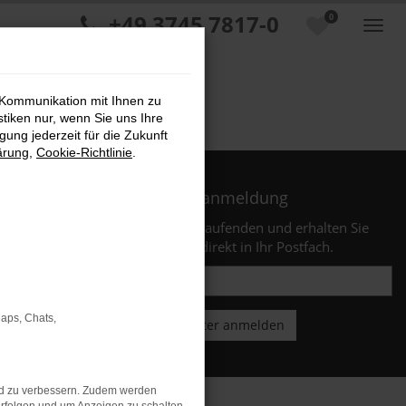
+49 3745 7817-0
0
 Kommunikation mit Ihnen zu
stiken nur, wenn Sie uns Ihre
ung jederzeit für die Zukunft
ärung
,
Cookie-Richtlinie
.
Newsletteranmeldung
Bleiben Sie stets auf dem Laufenden und erhalten Sie
Benachrichtigungen direkt in Ihr Postfach.
Maps, Chats,
nd zu verbessern. Zudem werden