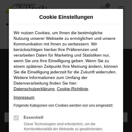
0
Zum
Hauptinhalt
Cookie Einstellungen
springen
Startseite
Fahrzeugangebote
Fahrzeugsuche
Wir nutzen Cookies, um Ihnen die bestmögliche
Nutzung unserer Webseite zu ermöglichen und unsere
Kommunikation mit Ihnen zu verbessern. Wir
berücksichtigen hierbei Ihre Präferenzen und
verarbeiten Daten für Marketing und Statistiken nur,
wenn Sie uns Ihre Einwilligung geben. Wenn Sie zu
einem späteren Zeitpunkt Ihre Meinung ändern, können
MO - FR: 07:00 bis 18:00 Uhr | SA: 09:30 bis 12:00 Uhr
Sie die Einwilligung jederzeit für die Zukunft widerrufen.
+49 3745 7817-0
Weitere Informationen zum Umfang der
Datenverarbeitung finden Sie hier:
Datenschutzerklärung
,
Cookie-Richtlinie
.
Newsletteranmeldung
Impressum
Bleiben Sie stets auf dem Laufenden und erhalten Sie
Benachrichtigungen direkt in Ihr Postfach.
Folgende Kategorien von Cookies werden von uns eingesetzt:
Essentiell
Diese Technologien sind erforderlich, um die
Kernfunktionalität der Webseite zu gewährleisten.