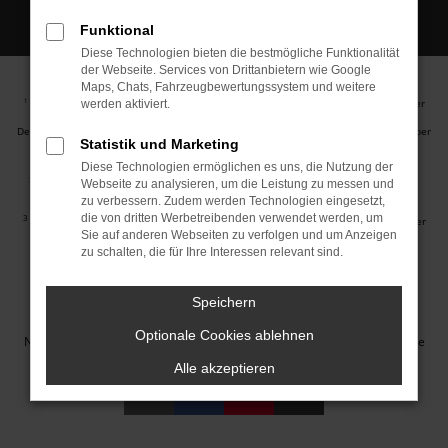
Funktional
Diese Technologien bieten die bestmögliche Funktionalität
der Webseite. Services von Drittanbietern wie Google
Maps, Chats, Fahrzeugbewertungssystem und weitere
Ehemaliger Neupreis (Unverbindliche Preisempfehlung des Herstellers am Tag der
1
werden aktiviert.
Erstzulassung).
Der errechnete Preisvorteil sowie die angegebene Ersparnis errechnet sich gegenüber
Statistik und Marketing
der ehemaligen unverbindlichen Preisempfehlung des Herstellers am Tag der
Erstzulassung (Neupreis).
Diese Technologien ermöglichen es uns, die Nutzung der
2
Hierbei handelt es sich um ein Finanzierungs-Angebot. Preise sind Bruttopreise.
Webseite zu analysieren, um die Leistung zu messen und
Irrtümer vorbehalten.
zu verbessern. Zudem werden Technologien eingesetzt,
die von dritten Werbetreibenden verwendet werden, um
3
Hierbei handelt es sich um ein Leasing-Angebot. Preise sind Bruttopreise. Irrtümer
Sie auf anderen Webseiten zu verfolgen und um Anzeigen
vorbehalten.
zu schalten, die für Ihre Interessen relevant sind.
Impressum
Datenschutz
Barrierefreiheit
Cookie Einstellungen
Speichern
© 2026 Autohaus Jakob GmbH | Neustädter Straße 1 | DE-08223
Optionale Cookies ablehnen
Neustadt/Vogtland | info@autohausjakob.de |
Webdesign by audaris.de
Alle akzeptieren