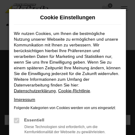
0
Zum
Hauptinhalt
Cookie Einstellungen
springen
Startseite
Fahrzeugangebote
Fahrzeugsuche
Wir nutzen Cookies, um Ihnen die bestmögliche
Nutzung unserer Webseite zu ermöglichen und unsere
Kommunikation mit Ihnen zu verbessern. Wir
berücksichtigen hierbei Ihre Präferenzen und
verarbeiten Daten für Marketing und Statistiken nur,
wenn Sie uns Ihre Einwilligung geben. Wenn Sie zu
einem späteren Zeitpunkt Ihre Meinung ändern, können
MO - FR: 07:00 bis 18:00 Uhr | SA: 09:30 bis 12:00 Uhr
Sie die Einwilligung jederzeit für die Zukunft widerrufen.
+49 3745 7817-0
Weitere Informationen zum Umfang der
Datenverarbeitung finden Sie hier:
Datenschutzerklärung
,
Cookie-Richtlinie
.
Newsletteranmeldung
Impressum
Bleiben Sie stets auf dem Laufenden und erhalten Sie
Benachrichtigungen direkt in Ihr Postfach.
Folgende Kategorien von Cookies werden von uns eingesetzt:
Essentiell
Diese Technologien sind erforderlich, um die
Kernfunktionalität der Webseite zu gewährleisten.