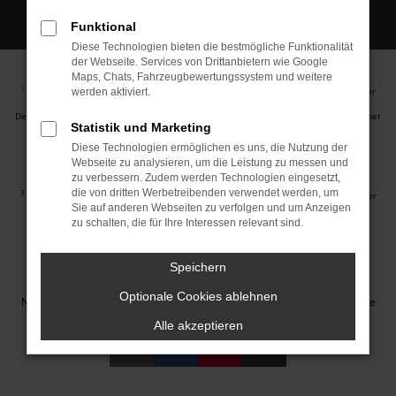
Funktional
Diese Technologien bieten die bestmögliche Funktionalität
der Webseite. Services von Drittanbietern wie Google
Maps, Chats, Fahrzeugbewertungssystem und weitere
Ehemaliger Neupreis (Unverbindliche Preisempfehlung des Herstellers am Tag der
1
werden aktiviert.
Erstzulassung).
Der errechnete Preisvorteil sowie die angegebene Ersparnis errechnet sich gegenüber
Statistik und Marketing
der ehemaligen unverbindlichen Preisempfehlung des Herstellers am Tag der
Erstzulassung (Neupreis).
Diese Technologien ermöglichen es uns, die Nutzung der
2
Hierbei handelt es sich um ein Finanzierungs-Angebot. Preise sind Bruttopreise.
Webseite zu analysieren, um die Leistung zu messen und
Irrtümer vorbehalten.
zu verbessern. Zudem werden Technologien eingesetzt,
die von dritten Werbetreibenden verwendet werden, um
3
Hierbei handelt es sich um ein Leasing-Angebot. Preise sind Bruttopreise. Irrtümer
Sie auf anderen Webseiten zu verfolgen und um Anzeigen
vorbehalten.
zu schalten, die für Ihre Interessen relevant sind.
Impressum
Datenschutz
Barrierefreiheit
Cookie Einstellungen
Speichern
© 2026 Autohaus Jakob GmbH | Neustädter Straße 1 | DE-08223
Optionale Cookies ablehnen
Neustadt/Vogtland | info@autohausjakob.de |
Webdesign by audaris.de
Alle akzeptieren