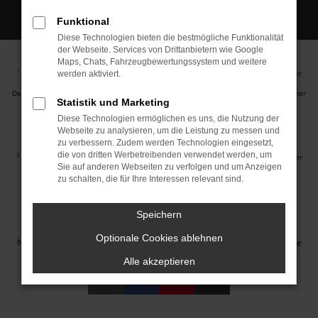
Funktional
Diese Technologien bieten die bestmögliche Funktionalität
der Webseite. Services von Drittanbietern wie Google
Maps, Chats, Fahrzeugbewertungssystem und weitere
Ehemaliger Neupreis (Unverbindliche Preisempfehlung des Herstellers am Tag der
1
werden aktiviert.
Erstzulassung).
Der errechnete Preisvorteil sowie die angegebene Ersparnis errechnet sich gegenüber
Statistik und Marketing
der ehemaligen unverbindlichen Preisempfehlung des Herstellers am Tag der
Erstzulassung (Neupreis).
Diese Technologien ermöglichen es uns, die Nutzung der
2
Hierbei handelt es sich um ein Finanzierungs-Angebot. Preise sind Bruttopreise.
Webseite zu analysieren, um die Leistung zu messen und
Irrtümer vorbehalten.
zu verbessern. Zudem werden Technologien eingesetzt,
die von dritten Werbetreibenden verwendet werden, um
3
Hierbei handelt es sich um ein Leasing-Angebot. Preise sind Bruttopreise. Irrtümer
Sie auf anderen Webseiten zu verfolgen und um Anzeigen
vorbehalten.
zu schalten, die für Ihre Interessen relevant sind.
Impressum
Datenschutz
Barrierefreiheit
Cookie Einstellungen
Speichern
© 2026 Autohaus Jakob GmbH | Neustädter Straße 1 | DE-08223
Optionale Cookies ablehnen
Neustadt/Vogtland | info@autohausjakob.de |
Webdesign by audaris.de
Alle akzeptieren