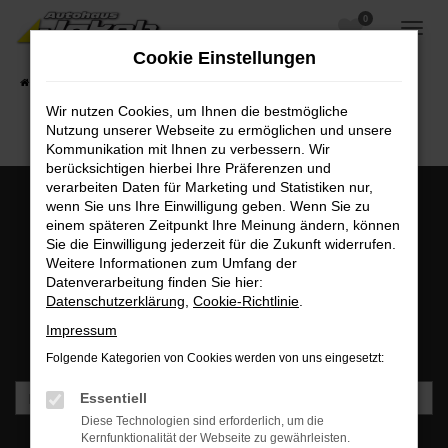
0
Zum
Hauptinhalt
Cookie Einstellungen
springen
Startseite
Fahrzeugangebote
Fahrzeugsuche
Wir nutzen Cookies, um Ihnen die bestmögliche
Nutzung unserer Webseite zu ermöglichen und unsere
Kommunikation mit Ihnen zu verbessern. Wir
berücksichtigen hierbei Ihre Präferenzen und
verarbeiten Daten für Marketing und Statistiken nur,
wenn Sie uns Ihre Einwilligung geben. Wenn Sie zu
einem späteren Zeitpunkt Ihre Meinung ändern, können
MO - FR: 07:00 bis 18:00 Uhr | SA: 09:30 bis 12:00 Uhr
Sie die Einwilligung jederzeit für die Zukunft widerrufen.
+49 3745 7817-0
Weitere Informationen zum Umfang der
Datenverarbeitung finden Sie hier:
Datenschutzerklärung
,
Cookie-Richtlinie
.
Newsletteranmeldung
Impressum
Bleiben Sie stets auf dem Laufenden und erhalten Sie
Benachrichtigungen direkt in Ihr Postfach.
Folgende Kategorien von Cookies werden von uns eingesetzt:
Essentiell
Diese Technologien sind erforderlich, um die
Kernfunktionalität der Webseite zu gewährleisten.