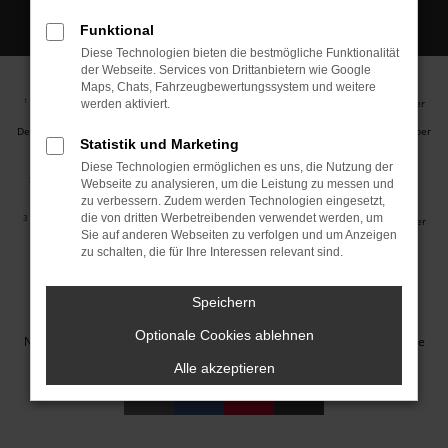
Funktional
Diese Technologien bieten die bestmögliche Funktionalität
der Webseite. Services von Drittanbietern wie Google
Maps, Chats, Fahrzeugbewertungssystem und weitere
Ehemaliger Neupreis (Unverbindliche Preisempfehlung des Herstellers am Tag der
1
werden aktiviert.
Erstzulassung).
Der errechnete Preisvorteil sowie die angegebene Ersparnis errechnet sich gegenüber
Statistik und Marketing
der ehemaligen unverbindlichen Preisempfehlung des Herstellers am Tag der
Erstzulassung (Neupreis).
Diese Technologien ermöglichen es uns, die Nutzung der
2
Hierbei handelt es sich um ein Finanzierungs-Angebot. Preise sind Bruttopreise.
Webseite zu analysieren, um die Leistung zu messen und
Irrtümer vorbehalten.
zu verbessern. Zudem werden Technologien eingesetzt,
die von dritten Werbetreibenden verwendet werden, um
3
Hierbei handelt es sich um ein Leasing-Angebot. Preise sind Bruttopreise. Irrtümer
Sie auf anderen Webseiten zu verfolgen und um Anzeigen
vorbehalten.
zu schalten, die für Ihre Interessen relevant sind.
Impressum
Datenschutz
Barrierefreiheit
Cookie Einstellungen
Speichern
© 2026 Autohaus Jakob GmbH | Neustädter Straße 1 | DE-08223
Optionale Cookies ablehnen
Neustadt/Vogtland | info@autohausjakob.de |
Webdesign by audaris.de
Alle akzeptieren