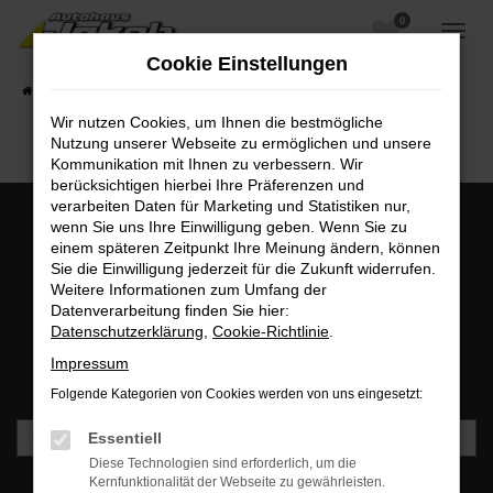
0
Zum
Hauptinhalt
Cookie Einstellungen
springen
Startseite
Fahrzeugangebote
Fahrzeugsuche
Wir nutzen Cookies, um Ihnen die bestmögliche
Nutzung unserer Webseite zu ermöglichen und unsere
Kommunikation mit Ihnen zu verbessern. Wir
berücksichtigen hierbei Ihre Präferenzen und
verarbeiten Daten für Marketing und Statistiken nur,
wenn Sie uns Ihre Einwilligung geben. Wenn Sie zu
einem späteren Zeitpunkt Ihre Meinung ändern, können
MO - FR: 07:00 bis 18:00 Uhr | SA: 09:30 bis 12:00 Uhr
Sie die Einwilligung jederzeit für die Zukunft widerrufen.
+49 3745 7817-0
Weitere Informationen zum Umfang der
Datenverarbeitung finden Sie hier:
Datenschutzerklärung
,
Cookie-Richtlinie
.
Newsletteranmeldung
Impressum
Bleiben Sie stets auf dem Laufenden und erhalten Sie
Benachrichtigungen direkt in Ihr Postfach.
Folgende Kategorien von Cookies werden von uns eingesetzt:
Essentiell
Diese Technologien sind erforderlich, um die
Kernfunktionalität der Webseite zu gewährleisten.