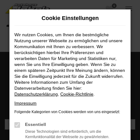
0
Zum
Hauptinhalt
Cookie Einstellungen
springen
Startseite
Fahrzeugangebote
Fahrzeugsuche
Wir nutzen Cookies, um Ihnen die bestmögliche
Nutzung unserer Webseite zu ermöglichen und unsere
Kommunikation mit Ihnen zu verbessern. Wir
berücksichtigen hierbei Ihre Präferenzen und
verarbeiten Daten für Marketing und Statistiken nur,
wenn Sie uns Ihre Einwilligung geben. Wenn Sie zu
einem späteren Zeitpunkt Ihre Meinung ändern, können
MO - FR: 07:00 bis 18:00 Uhr | SA: 09:30 bis 12:00 Uhr
Sie die Einwilligung jederzeit für die Zukunft widerrufen.
+49 3745 7817-0
Weitere Informationen zum Umfang der
Datenverarbeitung finden Sie hier:
Datenschutzerklärung
,
Cookie-Richtlinie
.
Newsletteranmeldung
Impressum
Bleiben Sie stets auf dem Laufenden und erhalten Sie
Benachrichtigungen direkt in Ihr Postfach.
Folgende Kategorien von Cookies werden von uns eingesetzt:
Essentiell
Diese Technologien sind erforderlich, um die
Kernfunktionalität der Webseite zu gewährleisten.