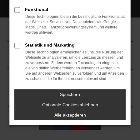
Funktional
Diese Technologien bieten die bestmögliche Funktionalität
der Webseite. Services von Drittanbietern wie Google
Maps, Chats, Fahrzeugbewertungssystem und weitere
Ehemaliger Neupreis (Unverbindliche Preisempfehlung des Herstellers am Tag der
1
werden aktiviert.
Erstzulassung).
Der errechnete Preisvorteil sowie die angegebene Ersparnis errechnet sich gegenüber
Statistik und Marketing
der ehemaligen unverbindlichen Preisempfehlung des Herstellers am Tag der
Erstzulassung (Neupreis).
Diese Technologien ermöglichen es uns, die Nutzung der
2
Hierbei handelt es sich um ein Finanzierungs-Angebot. Preise sind Bruttopreise.
Webseite zu analysieren, um die Leistung zu messen und
Irrtümer vorbehalten.
zu verbessern. Zudem werden Technologien eingesetzt,
die von dritten Werbetreibenden verwendet werden, um
3
Hierbei handelt es sich um ein Leasing-Angebot. Preise sind Bruttopreise. Irrtümer
Sie auf anderen Webseiten zu verfolgen und um Anzeigen
vorbehalten.
zu schalten, die für Ihre Interessen relevant sind.
Impressum
Datenschutz
Barrierefreiheit
Cookie Einstellungen
Speichern
© 2026 Autohaus Jakob GmbH | Neustädter Straße 1 | DE-08223
Optionale Cookies ablehnen
Neustadt/Vogtland | info@autohausjakob.de |
Webdesign by audaris.de
Alle akzeptieren