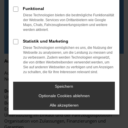
Funktional
Diese Technologien bieten die bestmögliche Funktionalität
der Webseite. Services von Drittanbietern wie Google
Maps, Chats, Fahrzeugbewertungssystem und weitere
werden aktiviert.
Statistik und Marketing
Diese Technologien ermöglichen es uns, die Nutzung der
Webseite zu analysieren, um die Leistung zu messen und
zu verbessern. Zudem werden Technologien eingesetzt,
Ausbildung zum Automobilkaufmann (m/w/d)
die von dritten Werbetreibenden verwendet werden, um
Sie auf anderen Webseiten zu verfolgen und um Anzeigen
Ausbildungsplatz ab Ausbildungsjahr 2026/2027
zu schalten, die für Ihre Interessen relevant sind.
Neustadt (Vogtland)
Speichern
Deine Aufgaben
Optionale Cookies ablehnen
Unterstützung im Verkauf von Neu- und Gebrauchtwagen
Beratung und Betreuung von Kunden
Alle akzeptieren
Erstellung von Angeboten und Fahrzeugunterlagen
Unterstützung im Einkauf und der Fahrzeugdisposition
Organisation von Zulassungen, Finanzierungen und
Garantien