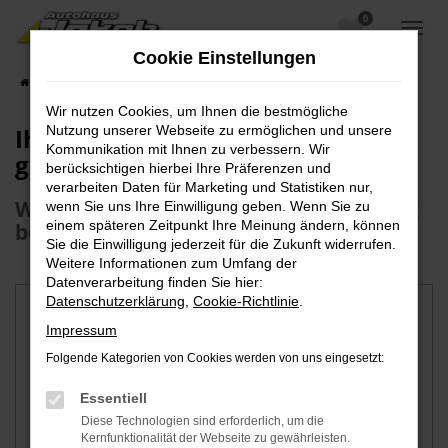
0
Zum
Hauptinhalt
Cookie Einstellungen
springen
Startseite
Fahrzeugangebote
Fahrzeuganfrage
Wir nutzen Cookies, um Ihnen die bestmögliche
Ihr Wunschfahrzeug nicht
Nutzung unserer Webseite zu ermöglichen und unsere
Kommunikation mit Ihnen zu verbessern. Wir
gefunden?
berücksichtigen hierbei Ihre Präferenzen und
verarbeiten Daten für Marketing und Statistiken nur,
Wir können Ihnen Ihr Wunschfahrzeug
wenn Sie uns Ihre Einwilligung geben. Wenn Sie zu
einem späteren Zeitpunkt Ihre Meinung ändern, können
bestimmt besorgen
Sie die Einwilligung jederzeit für die Zukunft widerrufen.
Weitere Informationen zum Umfang der
Datenverarbeitung finden Sie hier:
Datenschutzerklärung
,
Cookie-Richtlinie
.
Fahrzeugdaten
Impressum
Hersteller
*
Folgende Kategorien von Cookies werden von uns eingesetzt:
Essentiell
Modell
Diese Technologien sind erforderlich, um die
Kernfunktionalität der Webseite zu gewährleisten.