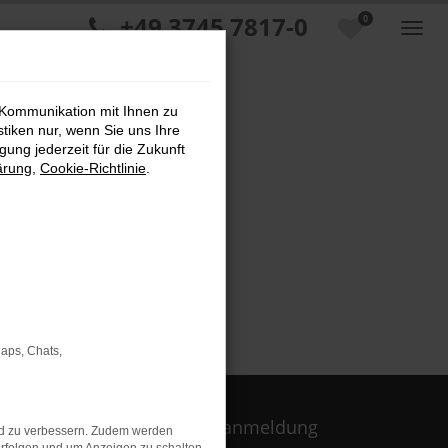
+49 3745 7817-0
0
 Kommunikation mit Ihnen zu
stiken nur, wenn Sie uns Ihre
ung jederzeit für die Zukunft
ärung
,
Cookie-Richtlinie
.
Maps, Chats,
Newsletteranmeldung
nd zu verbessern. Zudem werden