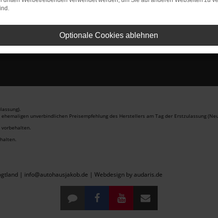
on dritten Werbetreibenden verwendet werden, um Sie auf anderen Webseiten zu ve
ind.
Optionale Cookies ablehnen
lassung).
r ehemaligen unverbindlichen Preisempfehlung des Herstellers am Tag der Erstzulassung (Neu
r vorbehalten.
ehalten.
gtland | info@autohausjakob.de |
Webdesign by audaris.de