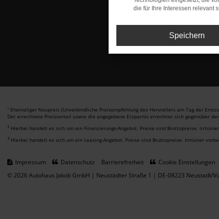
Technologien eingesetzt, die v
die für Ihre Interessen relevant s
Speichern
Ehemaliger Neupreis (Unverbindliche Preisempfehlung des Herstellers am Tag der Erstzu
1
Der errechnete Preisvorteil sowie die angegebene Ersparnis errechnet sich gegenüber de
2
Hierbei handelt es sich um ein Finanzierungs-Angebot. Preise sind Bruttopreise. Irrtüme
3
Hierbei handelt es sich um ein Leasing-Angebot. Preise sind Bruttopreise. Irrtümer vorb
Impressum
Datenschutz
Barrierefreiheit
Cookie Einstellungen
© 2026 Autohaus Jakob GmbH | Neustädter Straße 1 | DE-08223 Neustadt/Vo