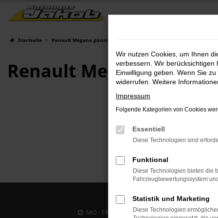
Zum
Hauptinhalt
springen
Startseite
Renault Megane günstig kaufen
Wir nutzen Cookies, um Ihnen d
Renault Megane EU-Neu
verbessern. Wir berücksichtigen 
Einwilligung geben. Wenn Sie zu 
widerrufen. Weitere Information
Impressum
Folgende Kategorien von Cookies werd
Essentiell
Diese Technologien sind erforde
Funktional
Diese Technologien bieten die b
Fahrzeugbewertungssystem und w
Statistik und Marketing
Diese Technologien ermöglichen
MO - FR: 07:00 bis 18:00 Uhr | SA: 09:30 bis 12